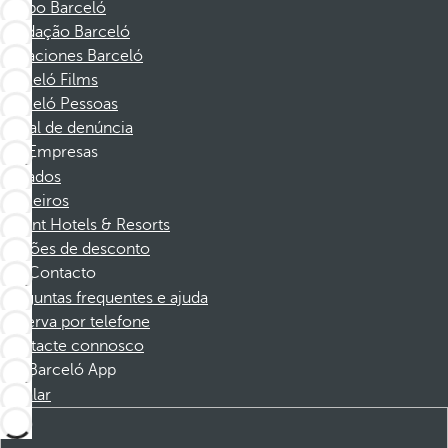
Grupo Barceló
Fundação Barceló
Vacaciones Barceló
Barceló Films
Barceló Pessoas
Canal de denúncia
Empresas
Afiliados
Parceiros
Dorint Hotels & Resorts
Cupões de desconto
Contacto
Perguntas frequentes e ajuda
Reserva por telefone
Contacte connosco
Barceló App
Instalar