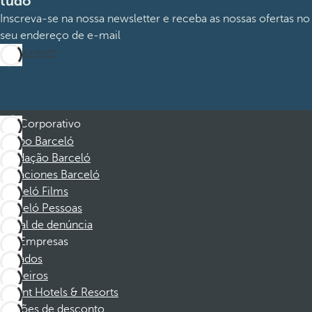
tudo
Inscreva-se na nossa newsletter e receba as nossas ofertas no
seu endereço de e-mail
Subscrever
Corporativo
Grupo Barceló
Fundação Barceló
Vacaciones Barceló
Barceló Films
Barceló Pessoas
Canal de denúncia
Empresas
Afiliados
Parceiros
Dorint Hotels & Resorts
Cupões de desconto