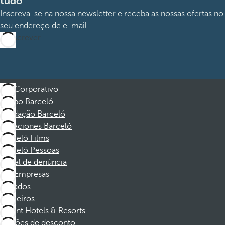
tudo
Inscreva-se na nossa newsletter e receba as nossas ofertas no
seu endereço de e-mail
Subscrever
Corporativo
Grupo Barceló
Fundação Barceló
Vacaciones Barceló
Barceló Films
Barceló Pessoas
Canal de denúncia
Empresas
Afiliados
Parceiros
Dorint Hotels & Resorts
Cupões de desconto