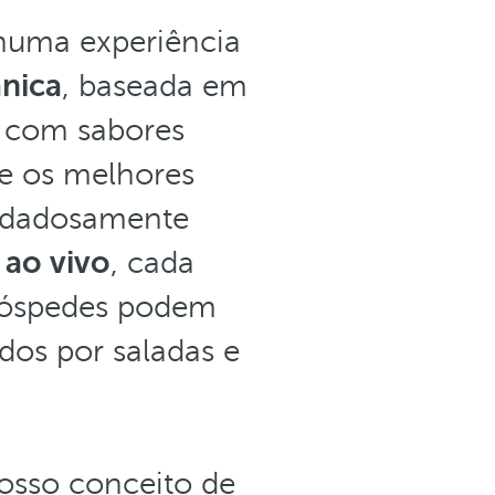
 numa experiência
nica
, baseada em
se com sabores
de os melhores
uidadosamente
 ao vivo
, cada
hóspedes podem
dos por saladas e
osso conceito de