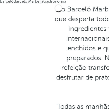
Barceló
Barceló Marbella
Gastronomia
No Barceló Marbe
que desperta todo
ingredientes 
internacionai
enchidos e q
preparados. 
refeição trans
desfrutar de pra
Todas as manhãs