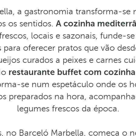
lla, a gastronomia transforma-se
s os sentidos.
A cozinha mediterrâ
frescos, locais e sazonais, funde-
s para oferecer pratos que vão des
ueijos curados a peixes e carnes c
No
restaurante buffet com cozinha
forma-se num espetáculo onde os 
tos preparados na hora, acompanha
legumes frescos da época.
, no Barceló Marbella, começa o n