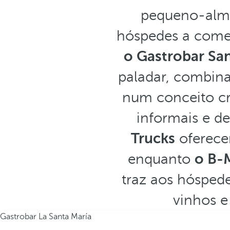
pequeno-alm
hóspedes a começ
o Gastrobar San
paladar, combina
num conceito cr
informais e d
Trucks
oferece
enquanto
o B-
traz aos hóspede
vinhos e
Gastrobar La Santa María