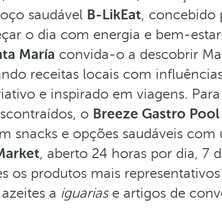
oço saudável
B-LikEat
, concebido 
ar o dia com energia e bem-estar.
ta María
convida-o a descobrir Mar
ndo receitas locais com influênc
iativo e inspirado em viagens. Pa
escontraídos, o
Breeze Gastro Pool
m snacks e opções saudáveis com u
Market
, aberto 24 horas por dia, 7 
s os produtos mais representativos
 azeites a
iguarias
e artigos de conv