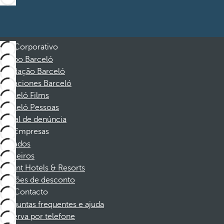
Corporativo
Grupo Barceló
Fundação Barceló
Vacaciones Barceló
Barceló Films
Barceló Pessoas
Canal de denúncia
Empresas
Afiliados
Parceiros
Dorint Hotels & Resorts
Cupões de desconto
Contacto
Perguntas frequentes e ajuda
Reserva por telefone