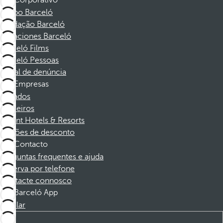
Corporativo
Grupo Barceló
Fundação Barceló
Vacaciones Barceló
Barceló Films
Barceló Pessoas
Canal de denúncia
Empresas
Afiliados
Parceiros
Dorint Hotels & Resorts
Cupões de desconto
Contacto
Perguntas frequentes e ajuda
Reserva por telefone
Contacte connosco
Barceló App
Instalar