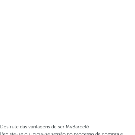
Desfrute das vantagens de ser MyBarceló
Registe-se ou inicia-se sessão no processo de compra e