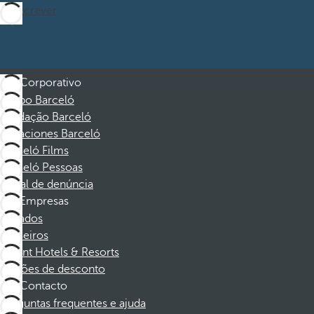
Subscrever
Corporativo
Grupo Barceló
Fundação Barceló
Vacaciones Barceló
Barceló Films
Barceló Pessoas
Canal de denúncia
Empresas
Afiliados
Parceiros
Dorint Hotels & Resorts
Cupões de desconto
Contacto
Perguntas frequentes e ajuda