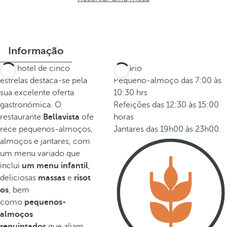
Informação
Este hotel de cinco
Horário
estrelas destaca-se pela
Pequeno-almoço das 7:00 às
sua excelente oferta
10:30 hrs
gastronómica. O
Refeições das 12:30 às 15:00
restaurante
Bellavista
ofe
horas
rece pequenos-almoços,
Jantares das 19h00 às 23h00.
almoços e jantares, com
um menu variado que
inclui
um menu infantil
,
deliciosas
massas
e
risot
os
, bem
como
pequenos-
almoços
requintados
que aliam