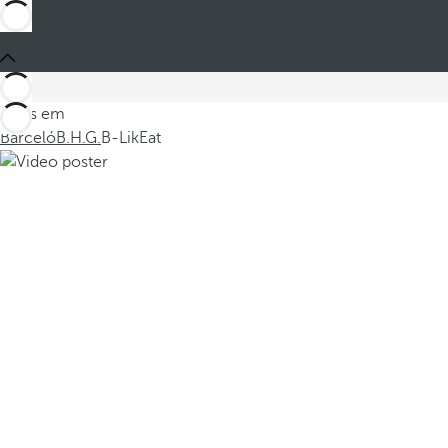
Estes em
Barceló
B.H.G.
B-LikEat