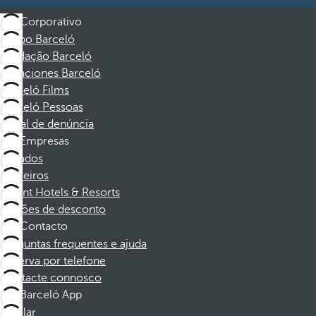
Corporativo
Grupo Barceló
Fundação Barceló
Vacaciones Barceló
Barceló Films
Barceló Pessoas
Canal de denúncia
Empresas
Afiliados
Parceiros
Dorint Hotels & Resorts
Cupões de desconto
Contacto
Perguntas frequentes e ajuda
Reserva por telefone
Contacte connosco
Barceló App
Instalar