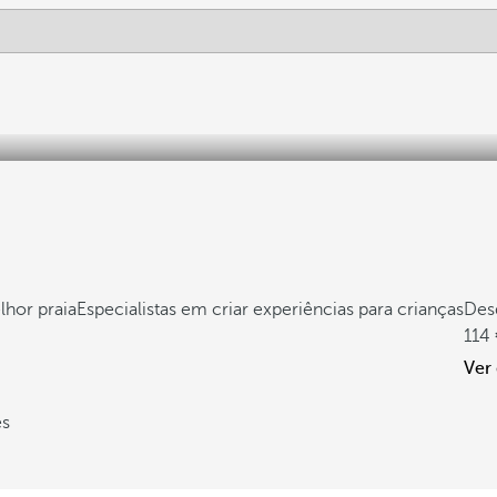
hor praia
Especialistas em criar experiências para crianças
Des
114
Ver
es