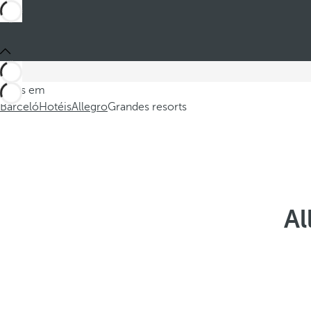
Estes em
Barceló
Hotéis
Allegro
Grandes resorts
Al