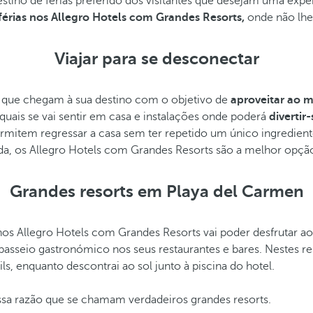
tino de férias preferido dos visitantes que desejam uma exper
férias nos Allegro Hotels com Grandes Resorts,
onde não lhe 
Viajar para se desconectar
s que chegam à sua destino com o objetivo de
aproveitar ao 
ais se vai sentir em casa e instalações onde poderá
divertir
rmitem regressar a casa sem ter repetido um único ingredient
da, os Allegro Hotels com Grandes Resorts são a melhor opção 
Grandes resorts em Playa del Carmen
os Allegro Hotels com Grandes Resorts vai poder desfrutar ao
um passeio gastronómico nos seus restaurantes e bares. Nestes r
, enquanto descontrai ao sol junto à piscina do hotel.
ssa razão que se chamam verdadeiros grandes resorts.