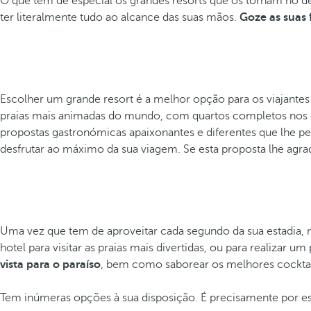
O que têm de especial os grandes resorts que os tornam no des
ter literalmente tudo ao alcance das suas mãos.
Goze as suas 
Escolher um grande resort é a melhor opção para os viajante
praias mais animadas do mundo, com quartos completos nos qu
propostas gastronómicas apaixonantes e diferentes que lhe pe
desfrutar ao máximo da sua viagem. Se esta proposta lhe agra
Uma vez que tem de aproveitar cada segundo da sua estadia, n
hotel para visitar as praias mais divertidas, ou para realizar 
vista para o paraíso
, bem como saborear os melhores cocktails
Tem inúmeras opções à sua disposição. É precisamente por e