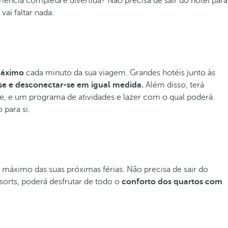
iência completa e divertida? Não precisa de sair do hotel para
vai faltar nada.
máximo
cada minuto da sua viagem. Grandes hotéis junto às
-se e desconectar-se em igual medida.
Além disso, terá
e, e um programa de atividades e lazer com o qual poderá
para si.
 máximo das suas próximas férias. Não precisa de sair do
esorts, poderá desfrutar de todo o
conforto dos quartos com