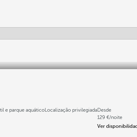
til e parque aquático
Localização privilegiada
Desde
129
/noite
Ver disponibilida