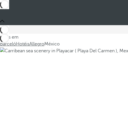
Estes em
Barceló
Hotéis
Allegro
México