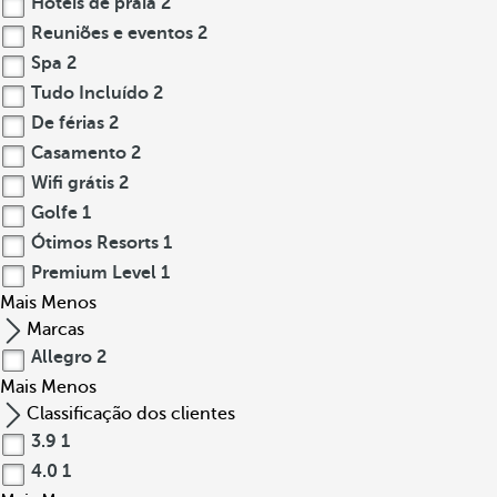
Hotéis de praia
2
Reuniões e eventos
2
Spa
2
Tudo Incluído
2
De férias
2
Casamento
2
Wifi grátis
2
Golfe
1
Ótimos Resorts
1
Premium Level
1
Mais
Menos
Marcas
Allegro
2
Mais
Menos
Classificação dos clientes
3.9
1
4.0
1