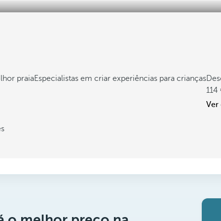
hor praia
Especialistas em criar experiências para crianças
Des
114
Ver
es
á o melhor preço na