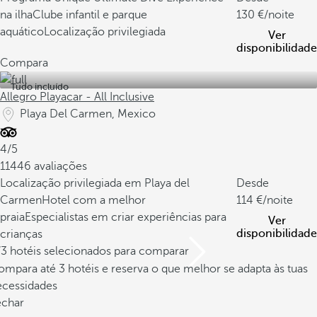
na ilha
Clube infantil e parque
130
/noite
aquático
Localização privilegiada
Ver
disponibilidade
Compara
Tudo incluído
Allegro Playacar - All Inclusive
Playa Del Carmen, Mexico
4/5
11446 avaliações
Localização privilegiada em Playa del
Desde
Carmen
Hotel com a melhor
114
/noite
praia
Especialistas em criar experiências para
Ver
disponibilidade
crianças
/3 hotéis selecionados para comparar
mpara até 3 hotéis e reserva o que melhor se adapta às tuas
ecessidades
echar