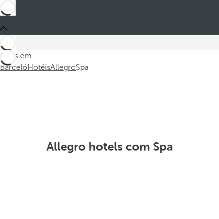
Estes em
Barceló
Hotéis
Allegro
Spa
Allegro hotels com Spa