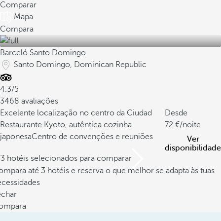
Comparar
Mapa
Compara
Barceló Santo Domingo
Santo Domingo, Dominican Republic
4.3/5
3468 avaliações
Excelente localização no centro da Ciudad
Desde
Restaurante Kyoto, autêntica cozinha
72
/noite
japonesa
Centro de convenções e reuniões
Ver
disponibilidade
/3 hotéis selecionados para comparar
mpara até 3 hotéis e reserva o que melhor se adapta às tuas
ecessidades
echar
ompara