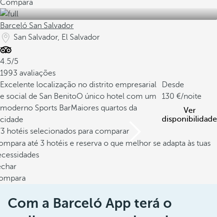
Compara
Barceló San Salvador
San Salvador, El Salvador
4.5/5
1993 avaliações
Excelente localização no distrito empresarial
Desde
e social de San Benito
O único hotel com um
130
/noite
moderno Sports Bar
Maiores quartos da
Ver
disponibilidade
cidade
/3 hotéis selecionados para comparar
mpara até 3 hotéis e reserva o que melhor se adapta às tuas
ecessidades
echar
ompara
Com a Barceló App terá o