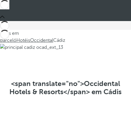
Estes em
Barceló
Hotéis
Occidental
Cádiz
<span translate="no">Occidental
Hotels & Resorts</span> em Cádis