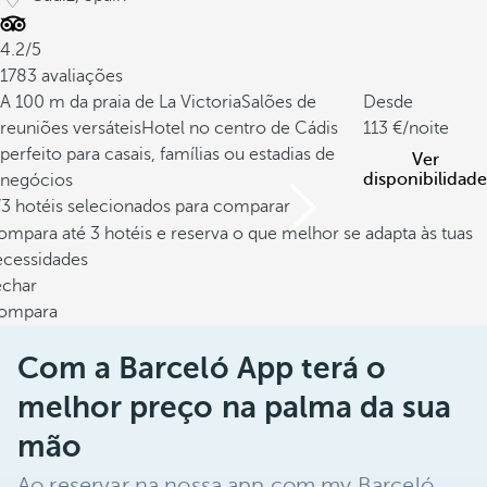
4.2/5
1783 avaliações
A 100 m da praia de La Victoria
Salões de
Desde
reuniões versáteis
Hotel no centro de Cádis
113
/noite
perfeito para casais, famílias ou estadias de
Ver
disponibilidade
negócios
/3 hotéis selecionados para comparar
mpara até 3 hotéis e reserva o que melhor se adapta às tuas
ecessidades
echar
ompara
Com a Barceló App terá o
melhor preço na palma da sua
mão
Ao reservar na nossa app com my Barceló