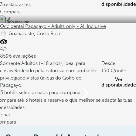
disponibilidade
3 restaurantes
Compara
Tudo incluído
Occidental Papagayo - Adults only - All Inclusive
Guanacaste, Costa Rica
4/5
8596 avaliações
Somente Adultos (+18 anos), ideal para
Desde
casais.
Rodeado pela natureza num ambiente
150
/noite
privilegiado.
Vistas únicas do Golfo de
Ver
disponibilidade
Papagayo.
/3 hotéis selecionados para comparar
mpara até 3 hotéis e reserva o que melhor se adapta às tuas
ecessidades
echar
ompara