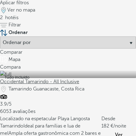
Aplicar filtros
Ver no mapa
2
hotéis
Filtrar
Ordenar
Comparar
Mapa
Compara
Tudo incluído
Occidental Tamarindo - All Inclusive
Tamarindo Guanacaste, Costa Rica
3.9/5
6053 avaliações
Localizado na espetacular Playa Langosta
Desde
Tamarindo
Ideal para famílias e lua de
182
/noite
mel
Ampla oferta gastronômica com 2 bares e
Ver