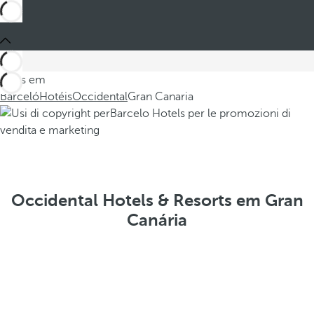
Estes em
Barceló
Hotéis
Occidental
Gran Canaria
Occidental Hotels & Resorts em Gran
Canária