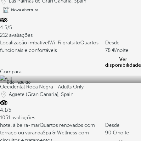
Las Palmas de Gran Canaria, Spain
Nova abertura
4.5/5
212 avaliações
Localização imbatível
Wi-Fi gratuito
Quartos
Desde
funcionais e confortáveis
78
/noite
Ver
disponibilidade
Compara
Tudo incluído
Occidental Roca Negra - Adults Only
Agaete (Gran Canaria), Spain
4.1/5
1051 avaliações
hotel à beira-mar
Quartos renovados com
Desde
terraço ou varanda
Spa & Wellness com
90
/noite
circuitos e tratamentos