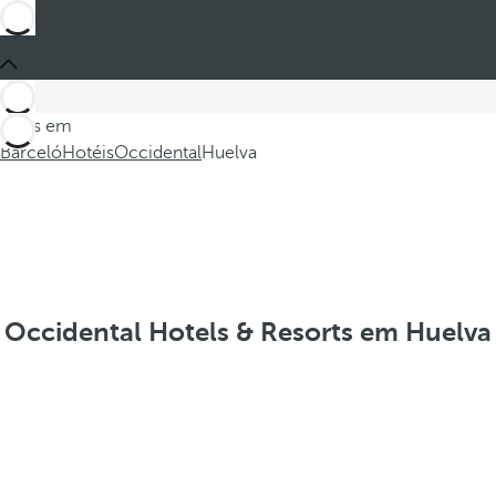
Estes em
Barceló
Hotéis
Occidental
Huelva
Occidental Hotels & Resorts em Huelva