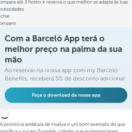
mpara até 3 hotéis e reserva o que melhor se adapta às tuas
ecessidades
echar
ompara
Com a Barceló App terá o
melhor preço na palma da sua
mão
Ao reservar na nossa app com my Barceló
Benefits, receberá 5% de desconto adicional.
Faça o download da nossa app
A província andaluza de Huelva é um bom exemplo do que
significa o sul em Espanha: cidades que protagonizaram