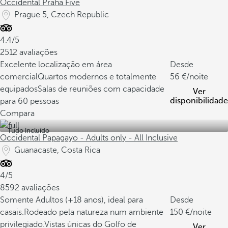
Occidental Praha Five
Prague 5, Czech Republic
4.4/5
2512 avaliações
Excelente localização em área
Desde
comercial
Quartos modernos e totalmente
56
/noite
equipados
Salas de reuniões com capacidade
Ver
disponibilidade
para 60 pessoas
Compara
Tudo incluído
Occidental Papagayo - Adults only - All Inclusive
Guanacaste, Costa Rica
4/5
8592 avaliações
Somente Adultos (+18 anos), ideal para
Desde
casais.
Rodeado pela natureza num ambiente
150
/noite
privilegiado.
Vistas únicas do Golfo de
Ver