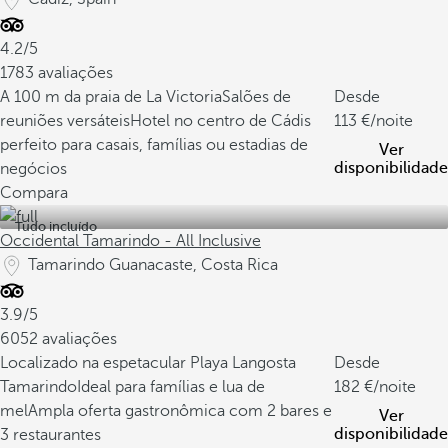
4.2/5
1783 avaliações
A 100 m da praia de La Victoria
Salões de
Desde
reuniões versáteis
Hotel no centro de Cádis
113
/noite
perfeito para casais, famílias ou estadias de
Ver
disponibilidade
negócios
Compara
Tudo incluído
Occidental Tamarindo - All Inclusive
Tamarindo Guanacaste, Costa Rica
3.9/5
6052 avaliações
Localizado na espetacular Playa Langosta
Desde
Tamarindo
Ideal para famílias e lua de
182
/noite
mel
Ampla oferta gastronômica com 2 bares e
Ver
disponibilidade
3 restaurantes