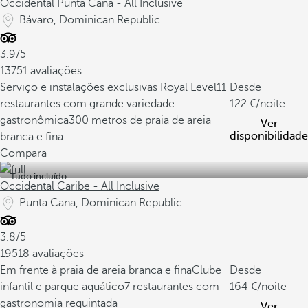
Occidental Punta Cana - All Inclusive
Bávaro, Dominican Republic
3.9/5
13751 avaliações
Serviço e instalações exclusivas Royal Level
11
Desde
restaurantes com grande variedade
122
/noite
gastronômica
300 metros de praia de areia
Ver
disponibilidade
branca e fina
Compara
Tudo incluído
Occidental Caribe - All Inclusive
Punta Cana, Dominican Republic
3.8/5
19518 avaliações
Em frente à praia de areia branca e fina
Clube
Desde
infantil e parque aquático
7 restaurantes com
164
/noite
gastronomia requintada
Ver