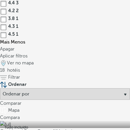
4.4
3
4.2
2
3.8
1
4.3
1
4.5
1
Mais
Menos
Apagar
Aplicar filtros
Ver no mapa
18
hotéis
Filtrar
Ordenar
Comparar
Mapa
Compara
Tudo incluído