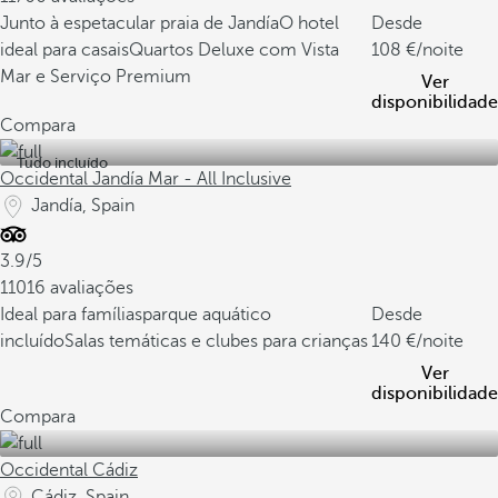
Junto à espetacular praia de Jandía
O hotel
Desde
ideal para casais
Quartos Deluxe com Vista
108
/noite
Mar e Serviço Premium
Ver
disponibilidade
Compara
Tudo incluído
Occidental Jandía Mar - All Inclusive
Jandía, Spain
3.9/5
11016 avaliações
Ideal para famílias
parque aquático
Desde
incluído
Salas temáticas e clubes para crianças
140
/noite
Ver
disponibilidade
Compara
Occidental Cádiz
Cádiz, Spain