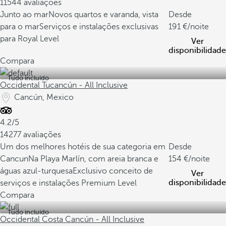
11544 avaliações
Junto ao mar
Novos quartos e varanda, vista
Desde
para o mar
Serviços e instalações exclusivas
191
/noite
para Royal Level
Ver
disponibilidade
Compara
Tudo incluído
Occidental Tucancún - All Inclusive
Cancún, Mexico
4.2/5
14277 avaliações
Um dos melhores hotéis de sua categoria em
Desde
Cancun
Na Playa Marlín, com areia branca e
154
/noite
águas azul-turquesa
Exclusivo conceito de
Ver
disponibilidade
serviços e instalações Premium Level
Compara
Tudo incluído
Occidental Costa Cancún - All Inclusive