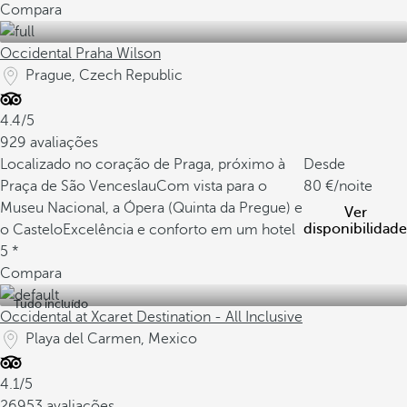
Compara
Occidental Praha Wilson
Prague, Czech Republic
4.4/5
929 avaliações
Localizado no coração de Praga, próximo à
Desde
Praça de São Venceslau
Com vista para o
80
/noite
Museu Nacional, a Ópera (Quinta da Pregue) e
Ver
disponibilidade
o Castelo
Excelência e conforto em um hotel
5 *
Compara
Tudo incluído
Occidental at Xcaret Destination - All Inclusive
Playa del Carmen, Mexico
4.1/5
26953 avaliações