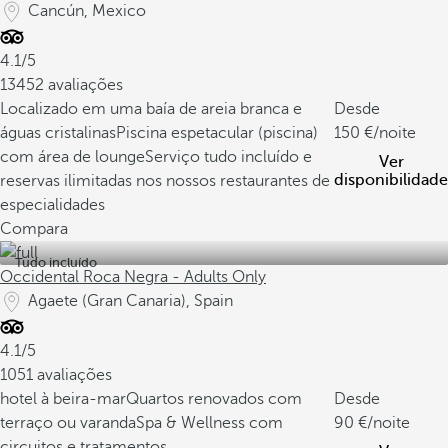
Cancún, Mexico
4.1/5
13452 avaliações
Localizado em uma baía de areia branca e
Desde
águas cristalinas
Piscina espetacular (piscina)
150
/noite
com área de lounge
Serviço tudo incluído e
Ver
disponibilidade
reservas ilimitadas nos nossos restaurantes de
especialidades
Compara
Tudo incluído
Occidental Roca Negra - Adults Only
Agaete (Gran Canaria), Spain
4.1/5
1051 avaliações
hotel à beira-mar
Quartos renovados com
Desde
terraço ou varanda
Spa & Wellness com
90
/noite
circuitos e tratamentos