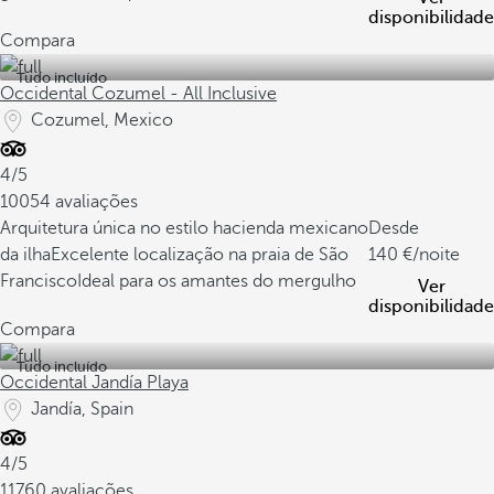
disponibilidade
Compara
Tudo incluído
Occidental Cozumel - All Inclusive
Cozumel, Mexico
4/5
10054 avaliações
Arquitetura única no estilo hacienda mexicano
Desde
da ilha
Excelente localização na praia de São
140
/noite
Francisco
Ideal para os amantes do mergulho
Ver
disponibilidade
Compara
Tudo incluído
Occidental Jandía Playa
Jandía, Spain
4/5
11760 avaliações