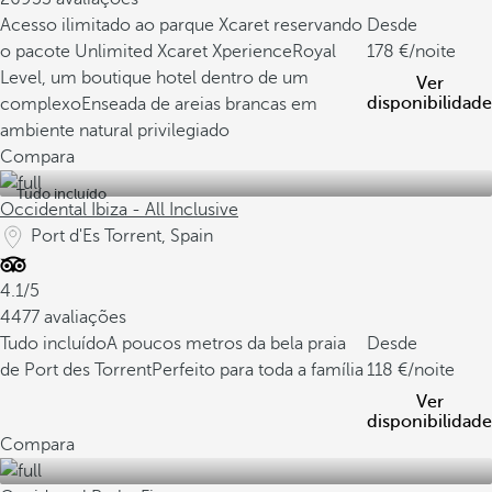
Acesso ilimitado ao parque Xcaret reservando
Desde
o pacote Unlimited Xcaret Xperience
Royal
178
/noite
Level, um boutique hotel dentro de um
Ver
disponibilidade
complexo
Enseada de areias brancas em
ambiente natural privilegiado
Compara
Tudo incluído
Occidental Ibiza - All Inclusive
Port d'Es Torrent, Spain
4.1/5
4477 avaliações
Tudo incluído
A poucos metros da bela praia
Desde
de Port des Torrent
Perfeito para toda a família
118
/noite
Ver
disponibilidade
Compara