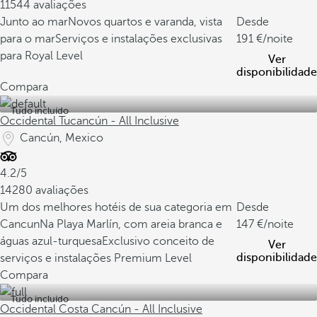
11544 avaliações
Junto ao mar
Novos quartos e varanda, vista
Desde
para o mar
Serviços e instalações exclusivas
191
/noite
para Royal Level
Ver
disponibilidade
Compara
Tudo incluído
Occidental Tucancún - All Inclusive
Cancún, Mexico
4.2/5
14280 avaliações
Um dos melhores hotéis de sua categoria em
Desde
Cancun
Na Playa Marlín, com areia branca e
147
/noite
águas azul-turquesa
Exclusivo conceito de
Ver
disponibilidade
serviços e instalações Premium Level
Compara
Tudo incluído
Occidental Costa Cancún - All Inclusive