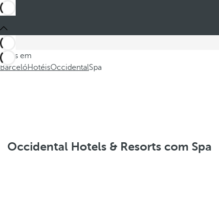
Estes em
Barceló
Hotéis
Occidental
Spa
Occidental Hotels & Resorts com Spa