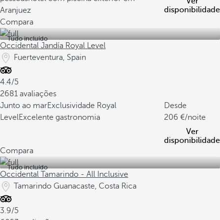
Ver
disponibilidade
Aranjuez
Compara
Tudo incluído
Occidental Jandía Royal Level
Fuerteventura, Spain
4.4/5
2681 avaliações
Junto ao mar
Exclusividade Royal
Desde
Level
Excelente gastronomia
206
/noite
Ver
disponibilidade
Compara
Tudo incluído
Occidental Tamarindo - All Inclusive
Tamarindo Guanacaste, Costa Rica
3.9/5