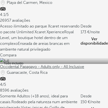
Playa del Carmen, Mexico
4.1/5
26957 avaliações
Acesso ilimitado ao parque Xcaret reservando
Desde
o pacote Unlimited Xcaret Xperience
Royal
173
/noite
Level, um boutique hotel dentro de um
Ver
disponibilidade
complexo
Enseada de areias brancas em
ambiente natural privilegiado
Compara
Tudo incluído
Occidental Papagayo - Adults only - All Inclusive
Guanacaste, Costa Rica
4/5
8596 avaliações
Somente Adultos (+18 anos), ideal para
Desde
casais.
Rodeado pela natureza num ambiente
150
/noite
privilegiado.
Vistas únicas do Golfo de