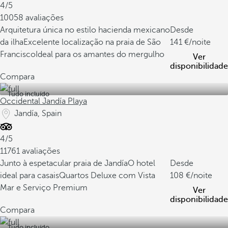
4/5
10058 avaliações
Arquitetura única no estilo hacienda mexicano
Desde
da ilha
Excelente localização na praia de São
141
/noite
Francisco
Ideal para os amantes do mergulho
Ver
disponibilidade
Compara
Tudo incluído
Occidental Jandía Playa
Jandía, Spain
4/5
11761 avaliações
Junto à espetacular praia de Jandía
O hotel
Desde
ideal para casais
Quartos Deluxe com Vista
108
/noite
Mar e Serviço Premium
Ver
disponibilidade
Compara
Tudo incluído