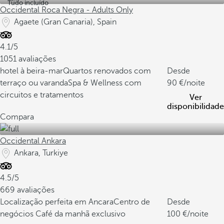
Tudo incluído
Occidental Roca Negra - Adults Only
Agaete (Gran Canaria), Spain
4.1/5
1051 avaliações
hotel à beira-mar
Quartos renovados com
Desde
terraço ou varanda
Spa & Wellness com
90
/noite
circuitos e tratamentos
Ver
disponibilidade
Compara
Occidental Ankara
Ankara, Turkiye
4.5/5
669 avaliações
Localização perfeita em Ancara
Centro de
Desde
negócios
Café da manhã exclusivo
100
/noite