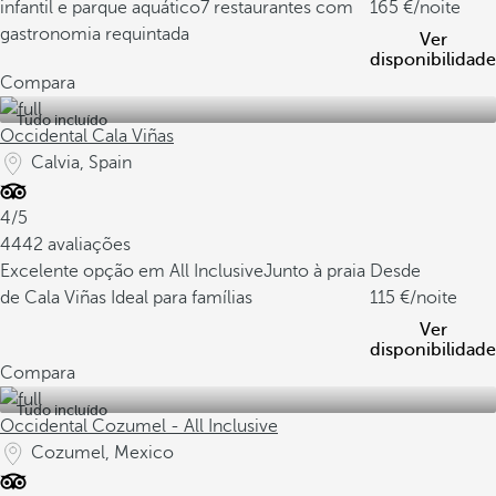
infantil e parque aquático
7 restaurantes com
165
/noite
gastronomia requintada
Ver
disponibilidade
Compara
Tudo incluído
Occidental Cala Viñas
Calvia, Spain
4/5
4442 avaliações
Excelente opção em All Inclusive
Junto à praia
Desde
de Cala Viñas
Ideal para famílias
115
/noite
Ver
disponibilidade
Compara
Tudo incluído
Occidental Cozumel - All Inclusive
Cozumel, Mexico