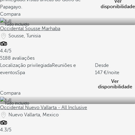
Ver
disponibilidade
Papagayo.
Compara
Tudo incluído
Occidental Sousse Marhaba
Sousse, Tunisia
4.4/5
5188 avaliações
Localização privilegiada
Reuniões e
Desde
eventos
Spa
147
/noite
Ver
disponibilidade
Compara
Tudo incluído
Occidental Nuevo Vallarta - All Inclusive
Nuevo Vallarta, Mexico
4.3/5