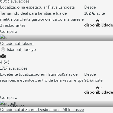
6053 avaliações
Localizado na espetacular Playa Langosta
Desde
Tamarindo
Ideal para famílias e lua de
182
/noite
mel
Ampla oferta gastronômica com 2 bares e
Ver
disponibilidade
3 restaurantes
Compara
Occidental Taksim
Istanbul, Turkiye
4.5/5
1717 avaliações
Excelente localização em Istambul
Salas de
Desde
reuniões e eventos
Centro de bem-estar e spa
91
/noite
Ver
disponibilidade
Compara
Tudo incluído
Occidental at Xcaret Destination - All Inclusive