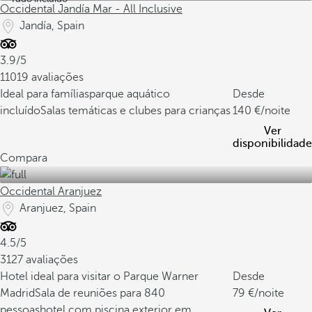
Occidental Jandía Mar - All Inclusive
Jandía, Spain
3.9/5
11019 avaliações
Ideal para famílias
parque aquático
Desde
incluído
Salas temáticas e clubes para crianças
140
/noite
Ver
disponibilidade
Compara
Occidental Aranjuez
Aranjuez, Spain
4.5/5
3127 avaliações
Hotel ideal para visitar o Parque Warner
Desde
Madrid
Sala de reuniões para 840
79
/noite
pessoas
hotel com piscina exterior em