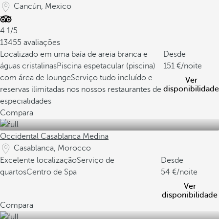
Cancún, Mexico
4.1/5
13455 avaliações
Localizado em uma baía de areia branca e
Desde
águas cristalinas
Piscina espetacular (piscina)
151
/noite
com área de lounge
Serviço tudo incluído e
Ver
disponibilidade
reservas ilimitadas nos nossos restaurantes de
especialidades
Compara
Occidental Casablanca Medina
Casablanca, Morocco
Excelente localização
Serviço de
Desde
quartos
Centro de Spa
54
/noite
Ver
disponibilidade
Compara