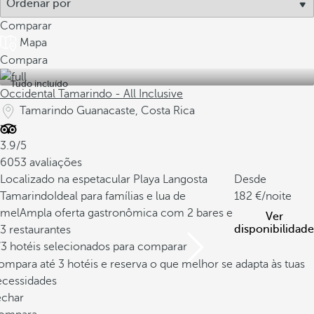
Comparar
Mapa
Compara
Tudo incluído
Occidental Tamarindo - All Inclusive
Tamarindo Guanacaste, Costa Rica
3.9/5
6053 avaliações
Localizado na espetacular Playa Langosta
Desde
Tamarindo
Ideal para famílias e lua de
182
/noite
mel
Ampla oferta gastronômica com 2 bares e
Ver
disponibilidade
3 restaurantes
/3 hotéis selecionados para comparar
mpara até 3 hotéis e reserva o que melhor se adapta às tuas
ecessidades
echar