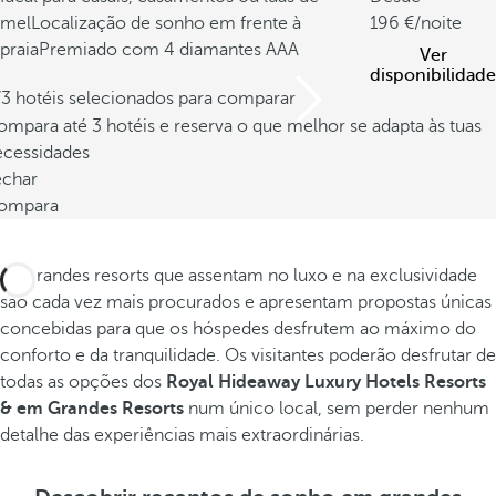
mel
Localização de sonho em frente à
196
/noite
praia
Premiado com 4 diamantes AAA
Ver
disponibilidade
/3 hotéis selecionados para comparar
mpara até 3 hotéis e reserva o que melhor se adapta às tuas
ecessidades
echar
ompara
Os grandes resorts que assentam no luxo e na exclusividade
são cada vez mais procurados e apresentam propostas únicas
concebidas para que os hóspedes desfrutem ao máximo do
conforto e da tranquilidade. Os visitantes poderão desfrutar de
todas as opções dos
Royal Hideaway Luxury Hotels Resorts
& em Grandes Resorts
num único local, sem perder nenhum
detalhe das experiências mais extraordinárias.