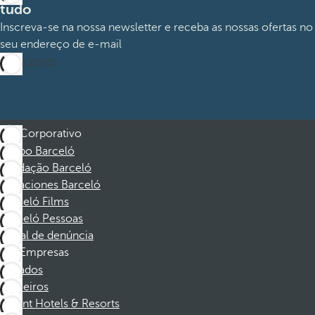
tudo
Inscreva-se na nossa newsletter e receba as nossas ofertas no
seu endereço de e-mail
Subscrever
Corporativo
Grupo Barceló
Fundação Barceló
Vacaciones Barceló
Barceló Films
Barceló Pessoas
Canal de denúncia
Empresas
Afiliados
Parceiros
Dorint Hotels & Resorts