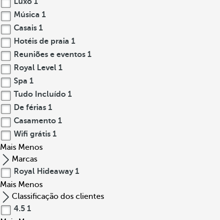
Luxo
1
Música
1
Casais
1
Hotéis de praia
1
Reuniões e eventos
1
Royal Level
1
Spa
1
Tudo Incluído
1
De férias
1
Casamento
1
Wifi grátis
1
Mais
Menos
Marcas
Royal Hideaway
1
Mais
Menos
Classificação dos clientes
4.5
1