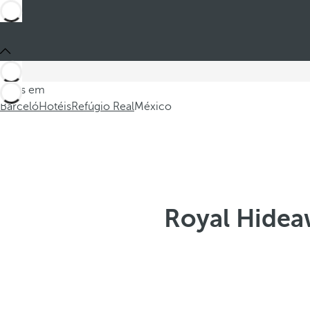
Estes em
Barceló
Hotéis
Refúgio Real
México
Royal Hidea