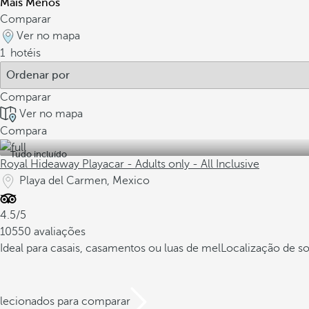
Mais
Menos
Comparar
Ver no mapa
1
hotéis
Comparar
Ver no mapa
Compara
Tudo incluído
Royal Hideaway Playacar - Adults only - All Inclusive
Playa del Carmen, Mexico
4.5/5
10550 avaliações
Ideal para casais, casamentos ou luas de mel
Localização de so
elecionados para comparar