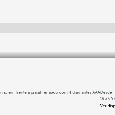
nho em frente à praia
Premiado com 4 diamantes AAA
Desde
196
/n
Ver dis