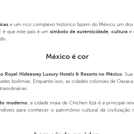
licas
e um rico complexo histórico fazem do México um dos de
E é que este país é um
símbolo de autenticidade
,
cultura
e
do.
México é cor
o Royal Hideaway Luxury Hotels & Resorts no México
. Sua
des boêmias. Enquanto isso, as cidades coloniais de Oaxaca 
raordinárias.
ndo moderno
; a cidade maia de Chichen Itzá é a principal re
indíveis para conhecer o patrimônio cultural da civilizaç