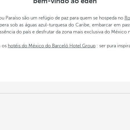
bem-vindo ao éden
 ou Paraíso são um refúgio de paz para quem se hospeda no
Ro
era sob as águas azul-turquesa do Caribe, embarcar em pass
ência do país e desfrutar da zona mais exclusiva do México n
m os
hotéis do México do Barceló Hotel Group
: ser pura inspir