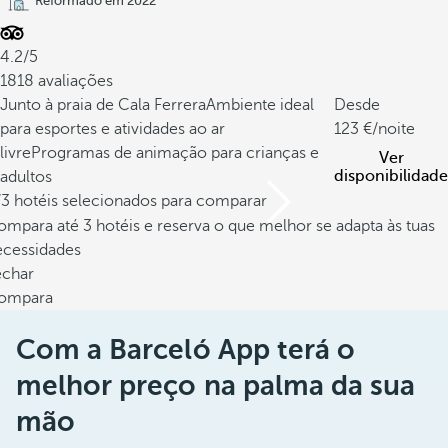
Reformado em 2022
4.2/5
1818 avaliações
Junto à praia de Cala Ferrera
Ambiente ideal
Desde
para esportes e atividades ao ar
123
/noite
livre
Programas de animação para crianças e
Ver
disponibilidade
adultos
/3 hotéis selecionados para comparar
mpara até 3 hotéis e reserva o que melhor se adapta às tuas
ecessidades
echar
ompara
Com a Barceló App terá o
melhor preço na palma da sua
mão