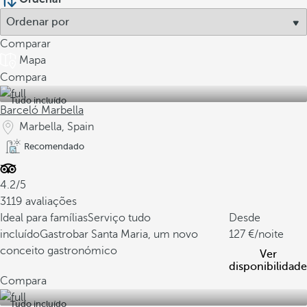
Comparar
Mapa
Compara
Tudo incluído
Barceló Marbella
Marbella, Spain
Recomendado
4.2/5
3119 avaliações
Ideal para famílias
Serviço tudo
Desde
incluído
Gastrobar Santa Maria, um novo
127
/noite
conceito gastronómico
Ver
disponibilidade
Compara
Tudo incluído