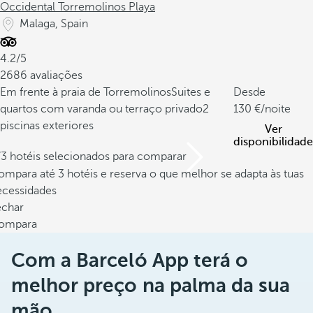
Occidental Torremolinos Playa
Malaga, Spain
4.2/5
2686 avaliações
Em frente à praia de Torremolinos
Suites e
Desde
quartos com varanda ou terraço privado
2
130
/noite
piscinas exteriores
Ver
disponibilidade
/3 hotéis selecionados para comparar
mpara até 3 hotéis e reserva o que melhor se adapta às tuas
ecessidades
echar
ompara
Com a Barceló App terá o
melhor preço na palma da sua
mão