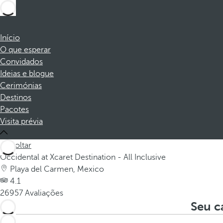
Início
O que esperar
Convidados
Ideias e blogue
Cerimónias
Destinos
Pacotes
Visita prévia
Voltar
Occidental at Xcaret Destination - All Inclusive
Playa del Carmen, Mexico
4.1
26957 Avaliações
Seu c