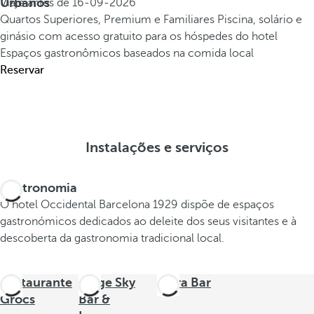
Urbanos
Viaje antes de
16-09-2026
Quartos Superiores, Premium e Familiares
Piscina, solário e
ginásio com acesso gratuito para os hóspedes do hotel
Espaços gastronômicos baseados na comida local
Reservar
Instalações e serviços
Gastronomia
O hotel Occidental Barcelona 1929 dispõe de espaços
gastronómicos dedicados ao deleite dos seus visitantes e à
descoberta da gastronomia tradicional local.
Restaurante
Stage Sky
Terra Bar
Grocs
Bar &