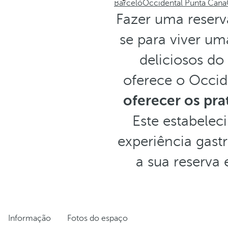
Barceló
Occidental Punta Cana
Fazer uma reserv
se para viver um
deliciosos d
oferece o Occi
oferecer os pra
Este estabele
experiência gast
a sua reserva
Informação
Fotos do espaço