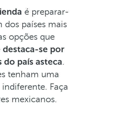
ienda
é preparar-
m dos países mais
as opções que
e destaca-se por
s do país asteca
.
des tenham uma
indiferente. Faça
res mexicanos.