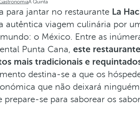
Gastronomia
A Quinta
a para jantar no restaurante
La Hac
a autêntica viagem culinária por u
o mundo: o México. Entre as inúmer
dental Punta Cana,
este restaurant
tos mais tradicionais e requintado
cimento destina-se a que os hóspe
ronómica que não deixará ninguém 
 e prepare-se para saborear os sabo