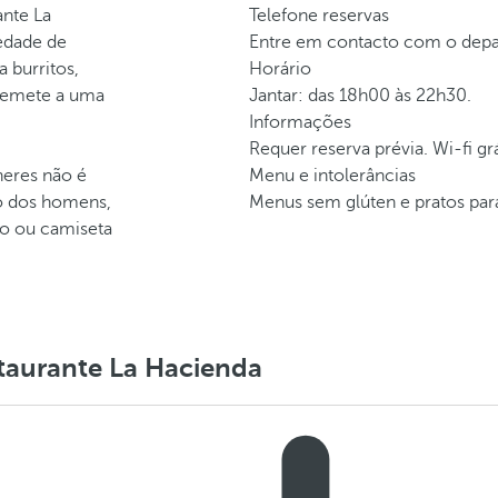
ante La
Telefone reservas
iedade de
Entre em contacto com o depar
a burritos,
Horário
remete a uma
Jantar: das 18h00 às 22h30.
Informações
Requer reserva prévia. Wi-fi grá
heres não é
Menu e intolerâncias
so dos homens,
Menus sem glúten e pratos para
vo ou camiseta
staurante La Hacienda