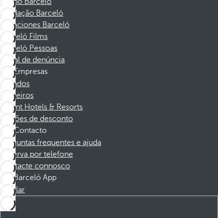
Grupo Barceló
Fundação Barceló
Vacaciones Barceló
Barceló Films
Barceló Pessoas
Canal de denúncia
Empresas
Afiliados
Parceiros
Dorint Hotels & Resorts
Cupões de desconto
Contacto
Perguntas frequentes e ajuda
Reserva por telefone
Contacte connosco
Barceló App
Instalar