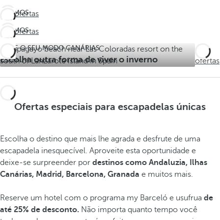
ÚLTIMOS
Ver ofertas
DIAS!
ÚLTIMOS
Ver ofertas
Não
DIAS!
perca
ATIVE O SEU MODO CANÁRIAS
Ver
Não
o
Escolha outra forma de viver o inverno
ofertas
perca
verão
o
verão
Ofertas especiais para escapadelas únicas
Escolha o destino que mais lhe agrada e desfrute de uma
escapadela inesquecível. Aproveite esta oportunidade e
deixe-se surpreender por
destinos como Andaluzia, Ilhas
Canárias, Madrid, Barcelona, Granada
e muitos mais.
Reserve um hotel com o programa my Barceló e usufrua
de
até 25% de desconto.
Não importa quanto tempo você