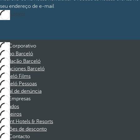
seu endereço de e-mail
Subscrever
Corporativo
Grupo Barceló
Fundação Barceló
Vacaciones Barceló
Barceló Films
Barceló Pessoas
Canal de denúncia
Empresas
Afiliados
Parceiros
Dorint Hotels & Resorts
Cupões de desconto
Contacto