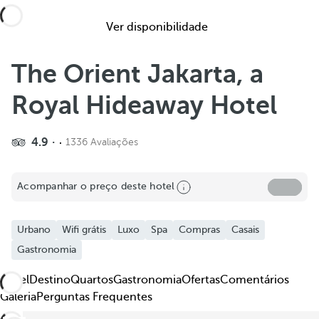
Ver disponibilidade
The Orient Jakarta, a
Royal Hideaway Hotel
4.9
1336 Avaliações
Partilhar
Acompanhar o preço deste hotel
Adicionar aos favoritos
Ver mais fotos e vídeos
Urbano
Wifi grátis
Luxo
Spa
Compras
Casais
Gastronomia
Hotel
Destino
Quartos
Gastronomia
Ofertas
Comentários
Galeria
Perguntas Frequentes