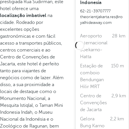
prestigiada Rua Sudirman, este
Indonesia
hotel oferece uma
62-21-39707777
localização imbatível
na
theorientjakarta.res@ro
cidade. Rodeado por
yalhideaway.com
excelentes opções
Aeroporto
28 km
gastronómicas e com fácil
Internacional
acesso a transportes públicos,
Soekarno-
centros comerciais e ao
Hatta
Centro de Convenções de
Jacarta, este hotel é perfeito
Estação de
150 m
tanto para viajantes de
comboio
negócios como de lazer. Além
Bendungan
disso, a sua proximidade a
Hilir MRT
locais de destaque como o
Centro de
2,9 km
Monumento Nacional, a
Convenções
Mesquita Istiqlal, o Taman Mini
de Jacarta
Indonesia Indah, o Museu
Gelora
2,2 km
Nacional da Indonésia e o
Bung Karno
Zoológico de Ragunan, bem