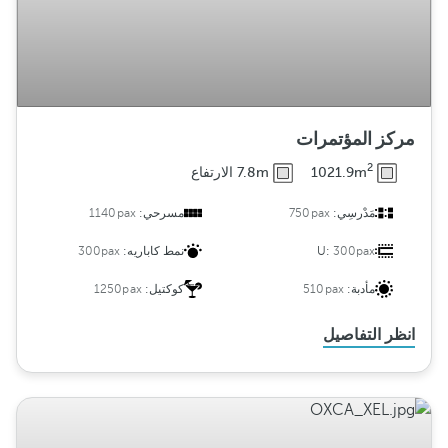
مركز المؤتمرات
2
1021.9m
7.8m الارتفاع
مَدْرسِي:
750pax
مسرحي:
1140pax
300pax
U:
نمط كاباريه:
300pax
مأدبة:
510pax
كوكتيل:
1250pax
انظر التفاصيل