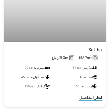
Xel-ha
2
152.7m
3m الارتفاع
مَدْرسِي:
54pax
مسرحي:
90pax
45pax
U:
نمط كاباريه:
45pax
مأدبة:
60pax
كوكتيل:
150pax
انظر التفاصيل