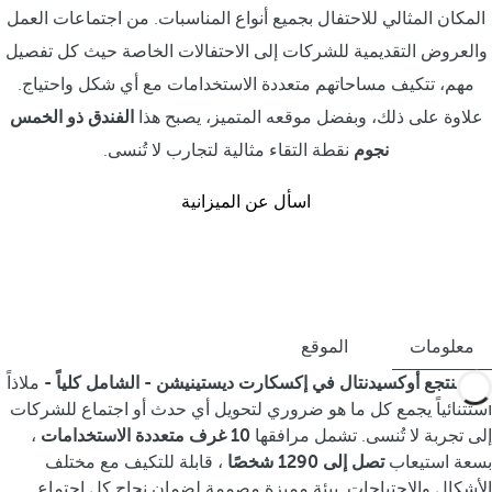
المكان المثالي للاحتفال بجميع أنواع المناسبات. من اجتماعات العمل
والعروض التقديمية للشركات إلى الاحتفالات الخاصة حيث كل تفصيل
مهم، تتكيف مساحاتهم متعددة الاستخدامات مع أي شكل واحتياج.
علاوة على ذلك، وبفضل موقعه المتميز، يصبح هذا
الفندق ذو الخمس
نجوم
نقطة التقاء مثالية لتجارب لا تُنسى.
اسأل عن الميزانية
معلومات
الموقع
يُعد
منتجع أوكسيدنتال في إكسكارت ديستينيشن - الشامل كلياً -
ملاذاً
استثنائياً يجمع كل ما هو ضروري لتحويل أي حدث أو اجتماع للشركات
إلى تجربة لا تُنسى. تشمل مرافقها
10 غرف متعددة الاستخدامات
،
بسعة استيعاب
تصل إلى 1290 شخصًا
، قابلة للتكيف مع مختلف
الأشكال والاحتياجات. بيئة مميزة مصممة لضمان نجاح كل اجتماع.