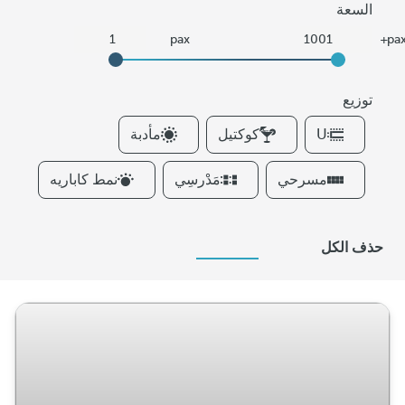
السعة
توزيع
F
U
كوكتيل
مأدبة
i
l
مسرحي
مَدْرسِي
نمط كاباريه
t
e
r
حذف الكل
s
ت
و
ز
ي
ع