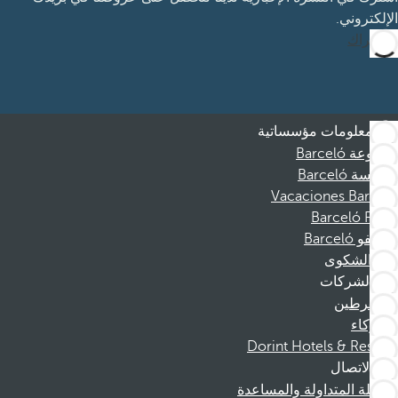
الإلكتروني.
الاشتراك
معلومات مؤسساتية
مجموعة Barceló
مؤسسة Barceló
Vacaciones Barceló
Barceló Films
موظفو Barceló
قناة الشكوى
الشركات
المنخرطين
الشركاء
Dorint Hotels & Resorts
الاتصال
الأسئلة المتداولة والمساعدة