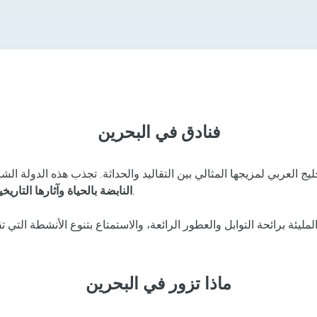
فنادق في البحرين
ليج العربي لمزيجها المثالي بين التقاليد والحداثة. تجذب هذه الدولة ال
، والتي تقدم لمحة رائعة عما كان ذات يوم مهد حضارة دلمون القديمة.
النابضة بالحياة وآثارها التاريخي
يئة برائحة التوابل والعطور الرائعة، والاستمتاع بتنوع الأنشطة التي ت
ماذا تزور في البحرين