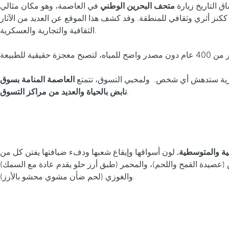
ق التاريخ زيارة
متحف البحرين الوطني
في العاصمة، وهو مكان مثالي
رز ككنز أثري وثقافي للمنطقة. وقد كشف هذا الموقع عن العديد من الآثار
الثقافية والتجارية والعسكرية.
روزية ستدهش أي شخص. ولمحبي التسوق، تتمتع
العاصمة المنامة
بسوق
.
نابض بالحياة والعديد من مراكز التسوق
رسية والمتوسطية.
لون أسواقها وإيقاع شعبها ودفء ضيافتها يفتن كل من
ريس (عصيدة القمح واللحم)، والمحمر (طبق أرز حلو يقدم عادة مع السمك)
والغوزي (لحم ضأن مشوي محشو بالأرز).