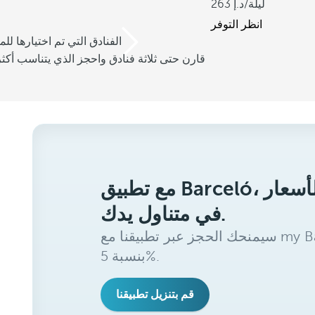
/ليلة
263
انظر التوفر
/3 الفنادق التي تم اختيارها للم
قارن حتى ثلاثة فنادق واحجز الذي يتناسب أكثر
مع تطبيق Barceló، ستحصل على أفضل الأسعار
في متناول يدك.
سيمنحك الحجز عبر تطبيقنا مع my Barceló Benefits خصمًا إضافيًا
بنسبة 5%.
قم بتنزيل تطبيقنا