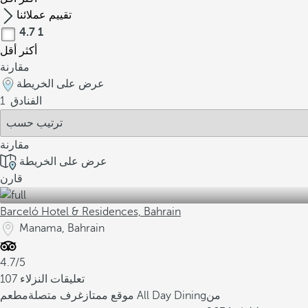
تقييم عملائنا
4.7
1
أكثر
أقل
مقارنة
عرض على الخريطة
الفنادق
1
مقارنة
عرض على الخريطة
قارن
Barceló Hotel & Residences, Bahrain
Manama, Bahrain
4.7/5
107 تعليقات النزلاء
من
مطعم All Day Dining
موقع ممتاز
غرف متصلة