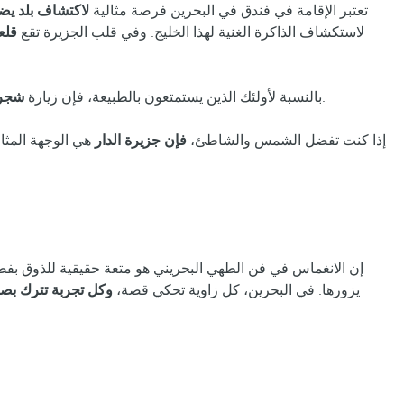
تعتبر الإقامة في فندق في البحرين فرصة مثالية
لاكتشاف بلد يض
لاستكشاف الذاكرة الغنية لهذا الخليج. وفي قلب الجزيرة تقع
قلع
أمر لا بد منه. لقد بقيت هذه الشجرة المذهلة في الصحراء لأكثر من 400 عام دون مصدر واضح للمياه، لتصبح معجزة حقيقية للطبيعة.
بالنسبة لأولئك الذين يستمتعون بالطبيعة، فإن زيارة
شجرة
إذا كنت تفضل الشمس والشاطئ،
فإن جزيرة الدار
هي الوجهة المثا
إن الانغماس في فن الطهي البحريني هو متعة حقيقية للذوق بفضل
يزورها. في البحرين، كل زاوية تحكي قصة،
وكل تجربة تترك بصم