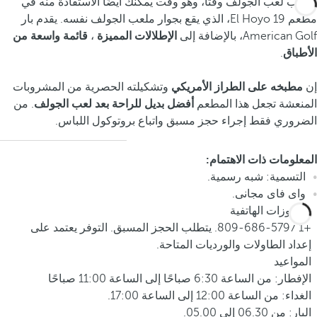
يتطلب لعب الجولف وقتًا، وهو وقت يمكنك أيضًا الاستفادة منه في
مطعم El Hoyo 19، الذي يقع بجوار ملعب الجولف نفسه. يقدم بار
American Golf، بالإضافة إلى
الإطلالات المميزة
،
قائمة واسعة من
الأطباق
.
إن
مطبخه على الطراز الأمريكي
وتشكيلته الحصرية من المشروبات
المنعشة تجعل هذا المطعم
أفضل بديل للراحة بعد لعب الجولف
. من
الضروري فقط إجراء حجز مسبق واتباع بروتوكول اللباس.
المعلومات ذات الاهتمام:
التسمية: شبه رسمية.
واى فاى مجانى.
الحجوزات الهاتفية
+1 809-686-5797. يتطلب الحجز المسبق. التوفر يعتمد على
إعداد الطاولات والورديات المتاحة.
المواعيد
الإفطار: من الساعة 6:30 صباحًا إلى الساعة 11:00 صباحًا
الغداء: من الساعة 12:00 إلى الساعة 17:00.
البار: من 06.30 إلى 05.00.