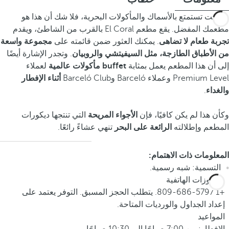
إذا كنت تستمتع بالأسماك والمأكولات البحرية، فلا شك أن هذا هو
مطعمك المفضل. يقع مطعم El Coral بالقرب من الشاطئ، ويقدم
تجربة طعام لا تضاهى
. يمكنك العثور ضمن قائمته على
مجموعة واسعة
من الأطباق الطازجة، مثل السيفيتشي والروبيان
. وتجدر الإشارة أيضًا
إلى أن هذا المطعم يعمل بمثابة
buffet مأكولات عالمية
لعملاء
Premium Level وعملاء Barceló وBarceló Club
أثناء الإفطار
والغداء
.
وكأن هذا لم يكن كافيًا، فإن
الأجواء المريحة
التي تنتجها ديكورات
المطعم وإطلالته
الرائعة على البحر
تنهي عشاءً رائعًا.
المعلومات ذات الاهتمام:
التسمية: شبه رسمية.
الحجوزات الهاتفية
+1 809-686-5797. يتطلب الحجز المسبق. التوفر يعتمد على
إعداد الجداول والورديات المتاحة.
المواعيد