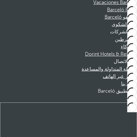
Vacaciones Barceló
Barceló Films
موظفو Barceló
قناة الشكوى
الشركات
المنخرطين
الشركاء
Dorint Hotels & Resorts
الاتصال
الأسئلة المتداولة والمساعدة
الحجز عبر الهاتف
اتصل بنا
تطبيق Barceló
تنزيل