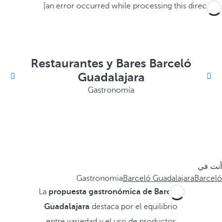
[an error occurred while processing this directive]
Restaurantes y Bares Barceló
Guadalajara
Gastronomía
أنت في
Gastronomia
Barceló Guadalajara
Barceló
La
propuesta gastronómica
de
Barceló
Guadalajara
destaca por el equilibrio
entre variedad y el uso de productos