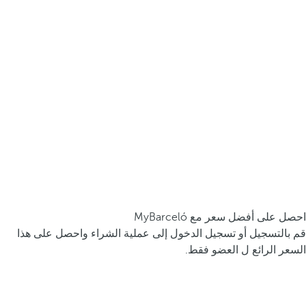
احصل على أفضل سعر مع MyBarceló
قم بالتسجيل أو تسجيل الدخول إلى عملية الشراء واحصل على هذا
السعر الرائع ل العضو فقط.