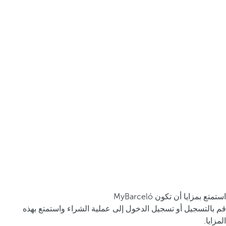
استمتع بمزايا أن تكون MyBarceló
قم بالتسجيل أو تسجيل الدخول إلى عملية الشراء واستمتع بهذه
المزايا.