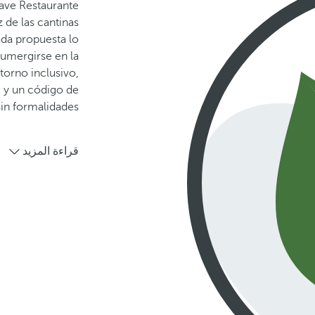
gave Restaurante
 de las cantinas
ada propuesta lo
sumergirse en la
torno inclusivo,
a
y un código de
sin formalidades.
قراءة المزيد