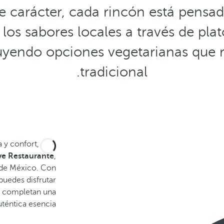
 carácter, cada rincón está pensado
los sabores locales a través de pl
luyendo opciones vegetarianas que r
tradicional.
 y confort, sino
e Restaurante
,
a de México. Con
puedes disfrutar
s completan una
uténtica esencia.