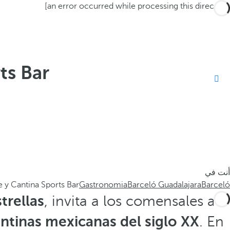
[an error occurred while processing this directive]
ts Bar
أنت في
 y Cantina Sports Bar
Gastronomia
Barceló Guadalajara
Barceló
trellas
, invita a los comensales a
ntinas mexicanas del siglo XX
. En