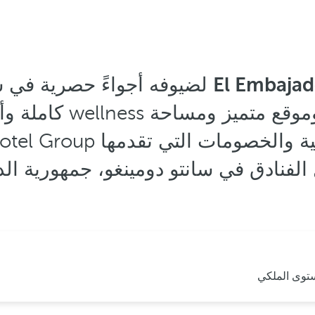
El Embajad
لضيوفه أجواءً حصرية في سا
بإقامة وفقًا لأعلى ا
لفنادق في سانتو دومينغو، جمهورية الد
توى الملكي