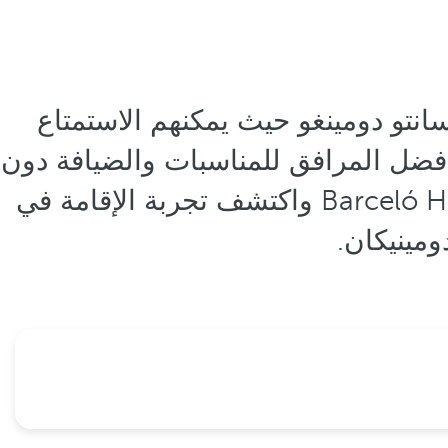
نتو دومينغو حيث يمكنهم الاستمتاع
لمعايير: غرف أنيقة وموقع متميز ومساحة wellness كاملة وأفضل المرافق للمناسبات والضيافة دون
نظير . استفد الآن من العروض الترويجية والخصومات التي تقدمها Barceló Hotel Group واكتشف تجربة الإقامة في
ومينيكان.