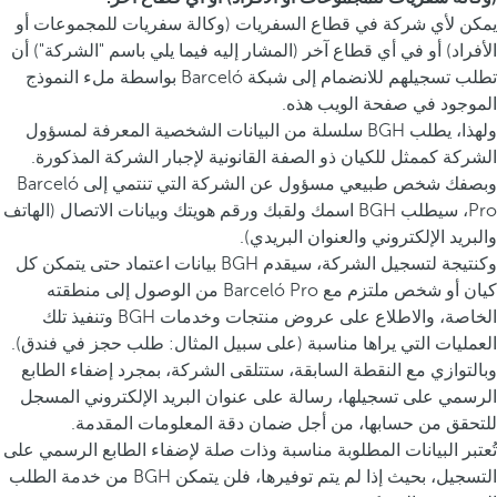
يمكن لأي شركة في قطاع السفريات (وكالة سفريات للمجموعات أو
الأفراد) أو في أي قطاع آخر (المشار إليه فيما يلي باسم "الشركة") أن
تطلب تسجيلهم للانضمام إلى شبكة Barceló بواسطة ملء النموذج
الموجود في صفحة الويب هذه.
ولهذا، يطلب BGH سلسلة من البيانات الشخصية المعرفة لمسؤول
الشركة كممثل للكيان ذو الصفة القانونية لإجبار الشركة المذكورة.
وبصفك شخص طبيعي مسؤول عن الشركة التي تنتمي إلى Barceló
Pro، سيطلب BGH اسمك ولقبك ورقم هويتك وبيانات الاتصال (الهاتف
والبريد الإلكتروني والعنوان البريدي).
وكنتيجة لتسجيل الشركة، سيقدم BGH بيانات اعتماد حتى يتمكن كل
كيان أو شخص ملتزم مع Barceló Pro من الوصول إلى منطقته
الخاصة، والاطلاع على عروض منتجات وخدمات BGH وتنفيذ تلك
العمليات التي يراها مناسبة (على سبيل المثال: طلب حجز في فندق).
وبالتوازي مع النقطة السابقة، ستتلقى الشركة، بمجرد إضفاء الطابع
الرسمي على تسجيلها، رسالة على عنوان البريد الإلكتروني المسجل
للتحقق من حسابها، من أجل ضمان دقة المعلومات المقدمة.
تُعتبر البيانات المطلوبة مناسبة وذات صلة لإضفاء الطابع الرسمي على
التسجيل، بحيث إذا لم يتم توفيرها، فلن يتمكن BGH من خدمة الطلب