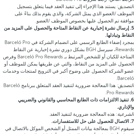
التصديق:
يستند هذا الإجراء إلى تنفيذ العقد فيما يتعلق بتسجيل
الموظف /العضو الذي يمثل الشركة، والذي يقوم بذلك بناءً على
موافقة تم الحصول عليها بخصوص الموظف /العضو.
5. إرسال نشرة إخبارية عن النقاط المتاحة والحصول على المزيد من
النقاط وتبادلها.
بمجرد إضفاء الطابع الرسمي على انضمام الشركة في Barceló Pro
Rewards، سيرسل BGH بشكل دوري نشرة إخبارية عن النقاط
المتاحة للكيان أو للشخص المرتبط بـ Barceló Pro Rewards وفرص
الحصول على المزيد من النقاط، والتي عن طريقها يمكن للموظف أو
عضو الشركة الحصول على وضوح أكبر في الترويج لمنتجات وخدمات
Barceló.
التصديق:
هذا المعالجة ضرورية لتنفيذ العقد المتعلق ببرنامج Barceló
Pro Rewards.
6. تنفيذ الالتزامات ذات الطابع المحاسبي والقانوني والضريبي
والإداري.
الشرعية
: هذه المعالجة ضرورية لتنفيذ العقد.
7. الاتصال للحصول على حل للاستفسارات.
سيقوم BGH بمعالجة بيانات الممثل أو الشخص الموكل بالاتصال في