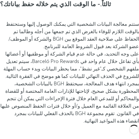
ثالثاً.- ما الوقت الذي يتم خلاله حفظ بياناتك؟
ستتم معالجة البيانات الشخصية التي يمكنك الوصول إليها وستحتفظ
بالوقت اللازم للوفاء بالغرض الذي تم جمعها من أجله وطالما تم
الحفاظ على صلاحية العقد الموقع بين BGH والشركة أو الموظف/
عضو الشركة بعد قبول الشروط العامة للبرنامج.
على وجه التحديد، في حالة عدم قيام الشركة أو موظفيها أو أعضائها
بأي تفاعل خلال عام واحد في Barceló Pro Rewards، سيتم تعديل
ملفهم الشخصي كـ"غير نشط"، مما يحظر البيانات وبدء حساب المهلة
للشروع في الحذف النهائي للبيانات كما هو موضح في الفقرة التالية.
بمجرد انتهاء هدف المعالجة، سيحتفظ BGH بالبيانات الشخصية،
المحظورة بشكل صحيح، لإتاحتها للإدارات العامة المختصة أو للقضاة
والمحاكم أو للمدعي العام خلال فترة الإجراءات التي يمكن أن تنجم
من العلاقة القائمة مع العميل و/أو خلال فترات الحفظ المنصوص عليها
في القانون. تقوم مجموعة BGH بالحذف الفعلي للبيانات بمجرد
انقضاء هذه المواعيد النهائية.