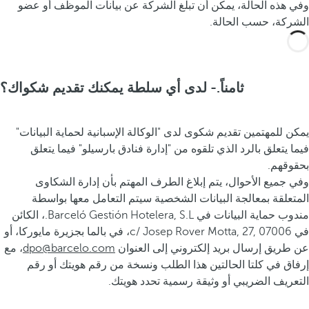
وفي هذه الحالة، يمكن أن تبلغ الشركة عن بيانات الموظف أو عضو
الشركة، حسب الحالة.
ثامناً.- لدى أي سلطة يمكنك تقديم شكواك؟
يمكن للمهتمين تقديم شكوى لدى "الوكالة الإسبانية لحماية البيانات"
فيما يتعلق بالرد الذي تلقوه من "إدارة فنادق بارسيلو" فيما يتعلق
بحقوقهم.
وفي جميع الأحوال، يتم إبلاغ الطرف المهتم بأن إدارة الشكاوى
المتعلقة بمعالجة البيانات الشخصية سيتم التعامل معها بواسطة
مندوب حماية البيانات في Barceló Gestión Hotelera, S.L.، الكائن
في c/ Josep Rover Motta, 27, 07006، في بالما بجزيرة مايوركا، أو
عن طريق إرسال بريد إلكتروني إلى العنوان
dpo@barcelo.com
، مع
إرفاق في كلتا الحالتين هذا الطلب ونسخة من رقم هويتك أو رقم
التعريف الضريبي أو وثيقة رسمية تحدد هويتك.