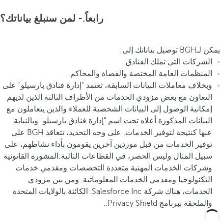
رابعاً.- لمن سنبلغ بياناتك؟
يمكن لـBGH توصيل بياناتك إلى:
الشركات التي تملك الفنادق.
المنظمات العامة المختصة والقضاة والمحاكم.
وبخلاف معاملات البيانات السابقة، تعتمد "إدارة فنادق بارسيلو" على
التعاون مع بعض مزودي الخدمات من الأطراف الثالثة الذين لديهم
إمكانية الوصول إلى البيانات الشخصية للعملاء والذين يتعاملون مع
البيانات المذكورة أعلاه تحت اسم "إدارة فنادق بارسيلو" وبالنيابة
عنها كنتيجة لتوفير الخدمات. على وجه التحديد، تتعاقد BGH على
توفير الخدمات من قبل موردين آخرين يقومون بأداء نشاطهم، على
سبيل المثال وليس الحصر، في القطاعات التالية:المشورة القانونية
وشركات الخدمات المهنية متعددة التخصصات ومقدمي خدمات
التكنولوجيا ومقدمي الخدمات المعلوماتية. ومن بين مزودي
الخدمات، هناك شركة Salesforce Inc. الكائنة بالولايات المتحدة
والملحقة ببرنامج Privacy Shield..