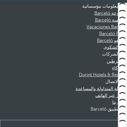
معلومات مؤسساتية
مجموعة Barceló
مؤسسة Barceló
Vacaciones Barceló
Barceló Films
موظفو Barceló
قناة الشكوى
الشركات
المنخرطين
الشركاء
Dorint Hotels & Resorts
الاتصال
الأسئلة المتداولة والمساعدة
الحجز عبر الهاتف
اتصل بنا
تطبيق Barceló
تنزيل