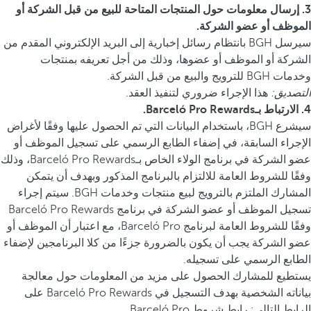
3. إرسال معلومات حول المنتجات المتاحة للبيع من قبل الشركة أو
الموظف أو عضو الشركة.
سيرسل BGH بانتظام رسائل إخبارية إلى البريد الإلكتروني المقدم من
الشركة أو الموظف أو عضوها، وذلك من أجل تعريفه بمنتجات
وخدمات BGH للترويج والبيع من قبل الشركة.
التصديق:
هذا الإجراء ضروري لتنفيذ العقد.
4. الارتباط بـBarceló Pro Rewards.
سيشرع BGH، باستخدام البيانات التي تم الحصول عليها وفقًا لأغراض
الإجراء السابقة، في إضفاء الطابع الرسمي على تسجيل الموظف أو
عضو الشركة في برنامج الولاء الخاص بـBarceló Pro Rewards، وذلك
وفقًا للشروط العامة للالتزام بالبرنامج المذكور وبهدف أن يتمكن
المشارك الملتزم بالترويج لبيع منتجات وخدمات BGH. سيتم إجراء
تسجيل الموظف أو عضو الشركة في برنامج Barceló Pro Rewards
وفقًا للشروط العامة لبرنامج Barceló Pro، مع اعتبار أن الموظف أو
عضو الشركة يجب أن يكون بالضرورة جزءًا من كلا البرنامجين لإضفاء
الطابع الرسمي على تسجيله.
يستطيع للمشارك الحصول على مزيد من المعلومات حول معالجة
بياناته الشخصية بهدف التسجيل في Barceló Pro Rewards على
الرابط التالي: رابط شروط Barceló Pro