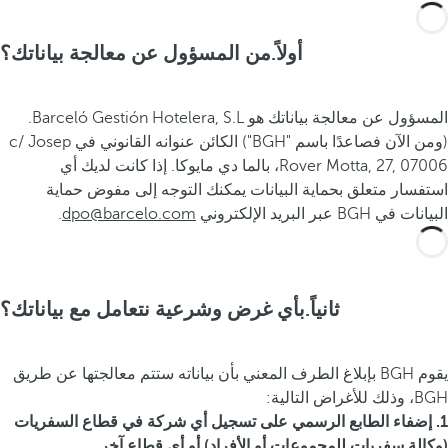
أولاً.من المسؤول عن معالجة بياناتك؟
المسؤول عن معالجة بياناتك هو Barceló Gestión Hotelera, S.L.
(ومن الآن فصاعدًا باسم "BGH") الكائن عنوانه القانوني في c/ Josep
Rover Motta, 27, 07006، بالما دي مايوكا. إذا كانت لديك أي
استفسار متعلق بحماية البيانات يمكنك التوجه إلى مفوض حماية
البيانات في BGH عبر البريد الإلكتروني
dpo@barcelo.com
.
ثانياً.بأي غرض وشرعية نتعامل مع بياناتك؟
يقوم BGH بإبلاغ الطرف المعني بأن بياناته ستتم معالجتها عن طريق
BGH، وذلك للأغراض التالية:
1. إضفاء الطابع الرسمي على تسجيل أي شركة في قطاع السفريات
(وكالة سفريات للمجموعات أو الأفراد) أو أي قطاع آخر.