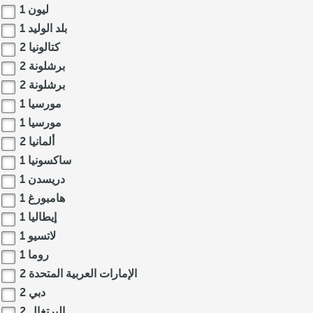
ليون
1
بلد الوليد
1
كتالونيا
2
برشلونة
2
برشلونة
2
مورسيا
1
مورسيا
1
ألمانيا
2
ساكسونيا
1
دريسدن
1
هامبورغ
1
إيطاليا
1
لاتسيو
1
روما
1
الإمارات العربية المتحدة
2
دبي
2
البرتغال
2