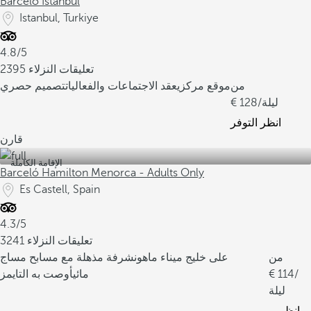
Barceló Istanbul
Istanbul, Turkiye
4.8/5
2395 تعليقات النزلاء
من
موقع مركزي
عقد الاجتماعات والفعاليات
تصميم حصري
/ليلة
128
انظر التوفر
قارن
الإقامة الكاملة
Barceló Hamilton Menorca - Adults Only
Es Castell, Spain
4.3/5
3241 تعليقات النزلاء
من
على خليج ميناء ماهون
شرفة مذهلة مع مسابح مساج
/
114
مائي
أوصت به التايمز
ليلة