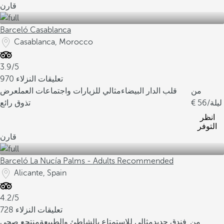
قارن
Barceló Casablanca
Casablanca, Morocco
3.9/5
970 تعليقات النزلاء
من
قلب الدار البيضاء
مثالي للزيارات واجتماعات العمل
عرض
/ليلة
56
تذوق رائع
انظر
التوفر
قارن
Barceló La Nucía Palms - Adults Recommended
Alicante, Spain
4.2/5
728 تعليقات النزلاء
من
فندق جديد
مثالي للاستمتاع بالشاطئ والطبيعة
منتجع صحي