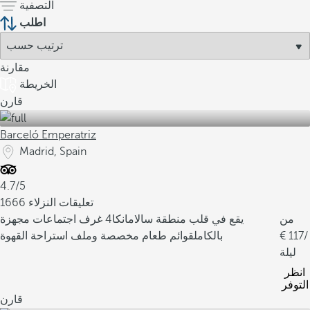
التصفية
اطلب
مقارنة
الخريطة
قارن
Barceló Emperatriz
Madrid, Spain
4.7/5
1666 تعليقات النزلاء
من
يقع في قلب منطقة سالامانكا
4 غرف اجتماعات مجهزة
/
117
بالكامل
قوائم طعام مخصصة وملف استراحة القهوة
ليلة
انظر
التوفر
قارن