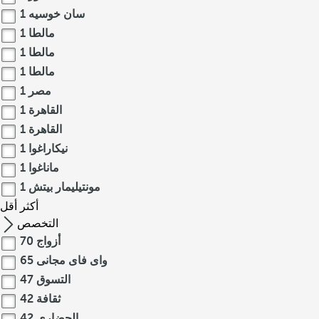
سان خوسيه
1
مالطا
1
مالطا
1
مالطا
1
مصر
1
القاهرة
1
القاهرة
1
نيكاراغوا
1
ماناغوا
1
مونتيليمار بيتش
1
أكثر
أقل
التخصص
أزواج
70
واى فاى مجانى
65
التسوق
47
ثقافة
42
الحضاري
42