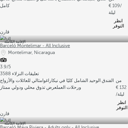
/
109
كامل
ليلة
انظر
التوفر
قارن
الإقامة الكاملة
Barceló Montelimar - All Inclusive
Montelimar, Nicaragua
3.9/5
3588 تعليقات النزلاء
من
الفندق الوحيد الشامل كليًا في نيكاراغوا
مثالي للعائلات والأزواج
132
ورحلات العمل
عرض تذوق محلي ودولي ممتاز
/ليلة
انظر
التوفر
قارن
الإقامة الكاملة
Barceló Maya Riviera - Adults only - All Inclusive