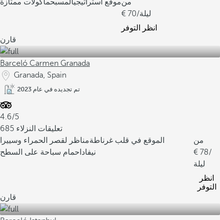
من
موقع استراتيجي
المسبح
مأكولات ممتازة
/ليلة
70
انظر التوفر
قارن
Barceló Carmen Granada
Granada, Spain
تم تجديده في عام 2023
4.6/5
685 تعليقات النزلاء
من
الموقع في قلب غرناطة
مناظر لقصر الحمراء وسييرا
/
78
نيفادا
حمام سباحة على السطح
ليلة
انظر
التوفر
قارن