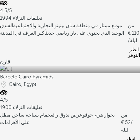
4.5/5
1994 تعليقات النزلاء
من
موقع ممتاز في منطقة سان بينيتو التجارية والاجتماعية
الفندق
110
الوحيد الذي يحتوي على بار رياضي حديث
أكبر الغرف في المدينة
/ليلة
انظر
التوفر
قارن
Barceló Cairo Pyramids
Cairo, Egypt
4/5
1900 تعليقات النزلاء
من
بجوار هرم خوفو
عرض تذوق رائع
حمام سباحة ساخن مطل
/
52
على الأهرامات
ليلة
انظر