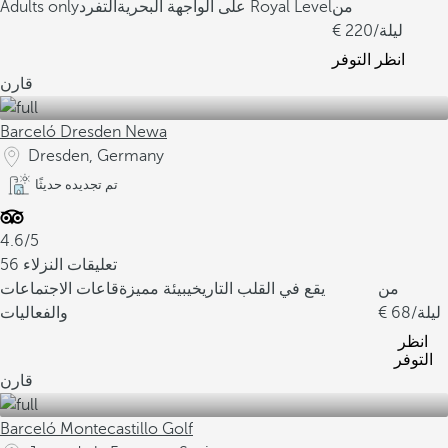
من
التفرد Royal Level
على الواجهة البحرية
Adults only
/ليلة
220
انظر التوفر
قارن
Barceló Dresden Newa
Dresden, Germany
تم تجديده حديثًا
4.6/5
56 تعليقات النزلاء
من
يقع في القلب التاريخي
بيئة مميزة
قاعات الاجتماعات
/ليلة
68
والفعاليات
انظر
التوفر
قارن
Barceló Montecastillo Golf