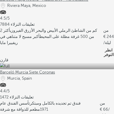
Riviera Maya, Mexico
4.5/5
7884 تعليقات النزلاء
من
2 كم من الشاطئ الرملي الأبيض والبحر الأزرق الفيروزي
أكثر
244
من 500 غرفة مطلة على المحيط
أكبر مسبح لا متناهي في
/ليلة
ريفييرا مايا
انظر
التوفر
قارن
Barceló Murcia Siete Coronas
Murcia, Spain
4.4/5
1472 تعليقات النزلاء
من
فندق تم تجديده بالكامل ومبتكر
تأسس الفندق عام
/
66
1971
مطعم للذواقة مع شرفة