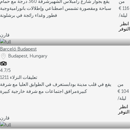
من
يقع بجوار شارع رامبلاس الشهير
شرفة 360 درجة مع حمام
116
سباحة ومقصورة تشمس اصطناعي وإطلالات بانورامية
وجبة
/ليلة
فطور وغداء رائجة في برشلونة
انظر
التوفر
قارن
Barceló Budapest
Budapest, Hungary
4.7/5
1211 تعليقات النزلاء
من
يقع في قلب مدينة بودابست
غرف في الطوابق العليا مع شرفة
104
كبيرة
مرافق اجتماعات مع شرفة خارجية كبيرة
/ليلة
انظر
التوفر
قارن