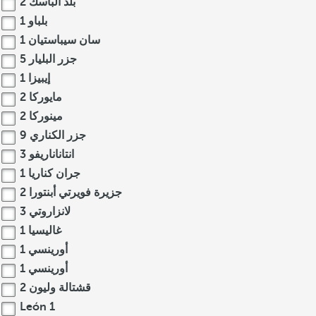
بلد الباسك
2
بلباو
1
سان سيباستيان
1
جزر البليار
5
إيبيزا
1
مايوركا
2
مينوركا
2
جزر الكناري
9
انتاناناريفو
3
جران كناريا
1
جزيرة فويرتي أبنتورا
2
لانزاروتي
3
غاليسيا
1
أورينسي
1
أورينسي
1
قشتالة وليون
2
León
1