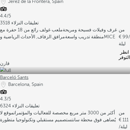
Jerez de la Frontera, Spain
4.4/5
3518 تعليقات النزلاء
من
غرف وفيلات فسيحة ومريحة
ملعب غولف رائع من 18 حفرة مع
/
99
مرافق الزفاف, الأحداث الرياضية وMICE
منطقة تدريب واسعة
ليلة
انظر
التوفر
قارن
Barceló Sants
Barcelona, Spain
4.3/5
6324 تعليقات النزلاء
من
أكثر من 3000 متر مربع مخصصة للفعاليات والمؤتمرات
موقع لا
111
يُضاهى فوق محطة سانتس
تصميم مستقبلي وتكنولوجيا متطورة
/ليلة