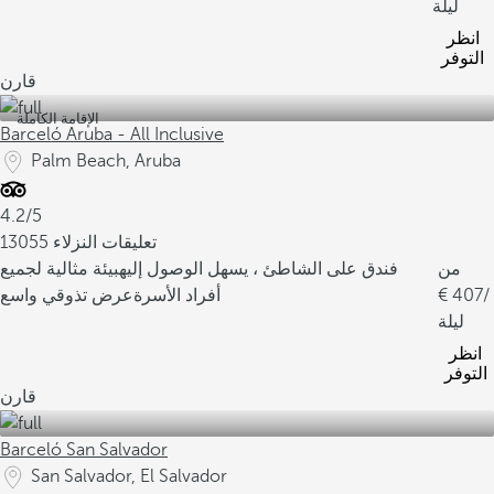
ليلة
انظر
التوفر
قارن
الإقامة الكاملة
Barceló Aruba - All Inclusive
Palm Beach, Aruba
4.2/5
13055 تعليقات النزلاء
من
فندق على الشاطئ ، يسهل الوصول إليه
بيئة مثالية لجميع
/
407
أفراد الأسرة
عرض تذوقي واسع
ليلة
انظر
التوفر
قارن
Barceló San Salvador
San Salvador, El Salvador