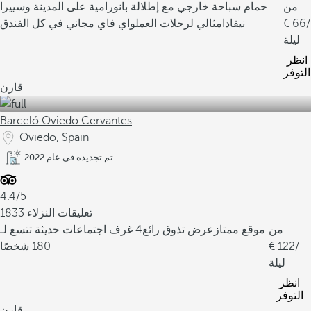
من
حمام سباحة خارجي مع إطلالة بانورامية على المدينة وسييرا
/
66
نيفادا
مثالي لرحلات العمل
واي فاي مجاني في كل الفندق
ليلة
انظر
التوفر
قارن
Barceló Oviedo Cervantes
Oviedo, Spain
تم تجديده في عام 2022
4.4/5
1833 تعليقات النزلاء
من
موقع ممتاز
عرض تذوق رائع
4 غرف اجتماعات حديثة تتسع لـ
/
122
180 شخصًا
ليلة
انظر
التوفر
قارن