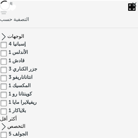
العودة
التصفية حسب
الوجهات
إسبانيا
4
الأندلس
1
قادش
1
جزر الكناري
3
انتاناناريفو
3
المكسيك
1
كوينتانا رو
1
ريفيلايرا مايا
1
بلاياكار
1
أكثر
أقل
التخصص
الجولف
5