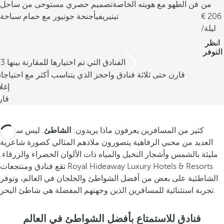
من
فن الطهو مع هويته الخاصة
تصميم حصري مستوحى من ساحل
206
تينيريفي
أجنحة جونيور مع حمام سباحة
/ليلة
انظر
التوفر
/3 الفنادق التي تم اختيارها للمقارنة بينها
قارن حتى ثلاثة فنادق واحجز الذي يتناسب أكثر مع احتياجا
إغل
قار
كثير من المسافرين يعرفون ماذا يريدون:
الشاطئ
. ليس سراً أن
العديد من محبي الرفاهية يتصورون ملاذهم المثالي كصورة شاعرية
مليئة بالشمس وأشجار النخيل والمياه ذات الألوان الخضراء والزرقاء.
تقع فنادق ومنتجعات Royal Hideaway Luxury Hotels & Resorts
الشاطئية على بعض من أفضل الشواطئ والخلجان في العالم، وتوفر
تجربة استثنائية للمسافرين الذين وجهتهم المفضلة هي شاطئ البحر.
فنادق للاستمتاع بأفضل الشواطئ في العالم