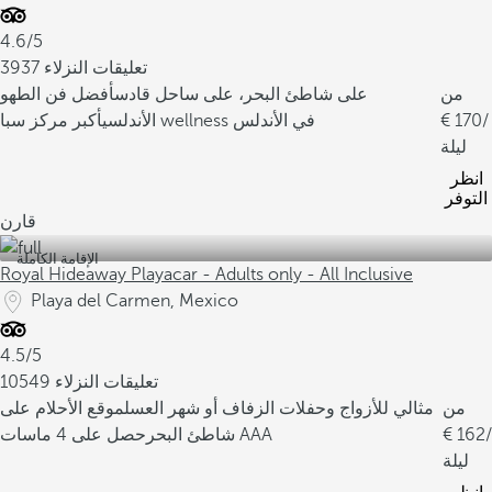
4.6/5
3937 تعليقات النزلاء
من
على شاطئ البحر، على ساحل قادس
أفضل فن الطهو
/
170
أكبر مركز سبا wellness في الأندلس
الأندلسي
ليلة
انظر
التوفر
قارن
الإقامة الكاملة
Royal Hideaway Playacar - Adults only - All Inclusive
Playa del Carmen, Mexico
4.5/5
10549 تعليقات النزلاء
من
مثالي للأزواج وحفلات الزفاف أو شهر العسل
موقع الأحلام على
/
162
حصل على 4 ماسات AAA
شاطئ البحر
ليلة