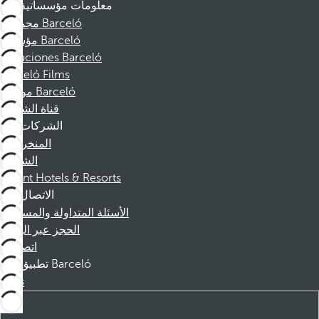
معلومات مؤسساتية
مجموعة Barceló
مؤسسة Barceló
Vacaciones Barceló
Barceló Films
موظفو Barceló
قناة الشكوى
الشركات
المنخرطين
الشركاء
Dorint Hotels & Resorts
الاتصال
الأسئلة المتداولة والمساعدة
الحجز عبر الهاتف
اتصل بنا
تطبيق Barceló
تنزيل