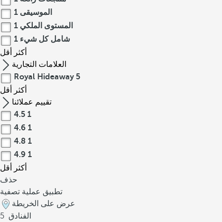
الموسيقى
1
المستوى الملكي
1
شامل كل شيء
1
أكثر
أقل
العلامات التجارية
Royal Hideaway
5
أكثر
أقل
تقييم عملائنا
4.5
1
4.6
1
4.8
1
4.9
1
أكثر
أقل
حذف
تطبيق عملية تصفية
عرض على الخريطة
الفنادق
5