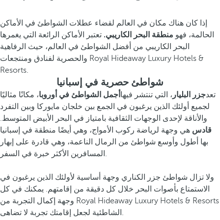
إذا كان هناك مكان في العالم لقضاء عطلات الشواطئ في الأماكن
الحالمة، فهو
منطقة البحر الكاريبي.
تعتبر الأماكن الرائعة التي يغمرها
البحر الكاريبي من أفضل الشواطئ في العالم، حيث الرفاهية
والحصرية لفنادق ومنتجعات Royal Hideaway Luxury Hotels &
Resorts.
شواطئ حصرية في إسبانيا
تعد
جزر البليار
، التي تنتشر فيها
أجمل الشواطئ في أوروبا
، مكانًا مثاليًا
لجميع أولئك الذين يرغبون في الجمع بين خلجان مايوركا وبين التفرد
والأناقة لإحدى الوجهات الثقافية بامتياز في البحر الأبيض المتوسط.
قادس
هي وجهة لرياضة ركوب الأمواج، وهي أيضًا منطقة في إسبانيا
بها أطول وأوسع شواطئ من الرمال الناعمة، وهي قادرة على إبهار
المسافرين الأكثر خبرة في السفر.
ولا تزال شواطئ جزر الكناري وجهة أساسية لأولئك الذين يرغبون في
الاستمتاع بأصوات البحر خلال كل دقيقة من إقامتهم. يمكنك في كل
وجهة إكمال التجربة من Royal Hideaway Luxury Hotels & Resorts
الشاطئية لجعل إقامتك تجربة لا تضاهى.