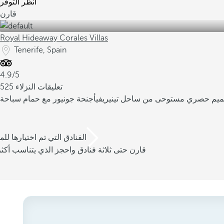
انظر التوفر
قارن
Royal Hideaway Corales Villas
Tenerife, Spain
4.9/5
525 تعليقات النزلاء
يم حصري مستوحى من ساحل تينيريفي
أجنحة جونيور مع حمام سباحة
/3 الفنادق التي تم اختيارها للم
قارن حتى ثلاثة فنادق واحجز الذي يتناسب أكثر