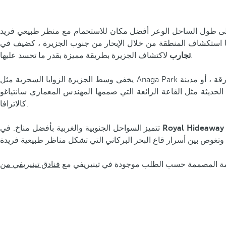
عض على طول الساحل الوعر أفضل مكان للاستحمام مع منظر طبيعي فريد
لاكتشاف الجزيرة بطريقة مميزة بقدر ما تحسد عليها.
تجارب
يخفي وسط الجزيرة الزوايا السحرية مثل Anaga Park مع الغابات الخضراء المورقة ، أو مدينة San Cristóbal de la Laguna الشهيرة ، مع المباني الاستعمارية التي دفعتها إلى حمل لقب موقع التراث العالمي.
الحديثة مثل القاعة الرائعة التي صممها المهندس المعماري سانتياغو
كالاترافا.
تتميز السواحل الجنوبية والغربية بأفضل مناخ. في
مة المصممة حسب الطلب موجودة في تينيريفي مع