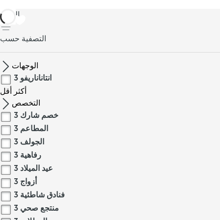
العودة
التصفية حسب
الوجهات
انتاناناريفو
3
أكثر
أقل
التخصص
خصم شارك
3
المطاعم
3
الجولف
3
رفاهية
3
عيد الميلاد
3
أزواج
3
فنادق شاطئية
3
منتجع صحي
3