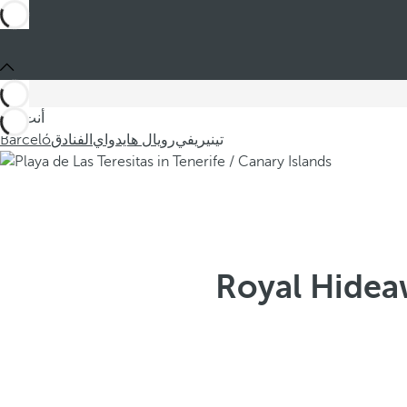
أنت في
تينيريفي
رويال هايدواي
الفنادق
Barceló