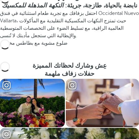
نابضة بالحياة، طازجة، جريئة:
النكهة المذهلة للمكسيك
احتفل بزفافك مع تجربة طعام استثنائية في فندق Occidental Nuevo
Vallarta، حيث تمتزج النكهات المكسيكية التقليدية مع المأكولات
العالمية الراقية، مع تسليط الضوء على التخصصات المتوسطية
والإيطالية التي ستجعل مأدبتك لا تُنسى.
ضلوع مشوية مع بطاطس مخبوزة
عِش وشارك لحظاتك المميزة
حفلات زفاف ملهمة