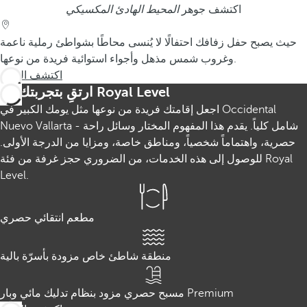
اكتشف جوهر
المحيط الهادئ المكسيكي
حيث يصبح حفل زفافك احتفالًا لا يُنسى محاطًا بشواطئ رملية ناعمة
وغروب شمس مذهل وأجواء استوائية فريدة من نوعها.
اكتشف المزيد
ارتقِ بتجربتك مع Royal Level
اجعل إقامتك فريدة من نوعها مثل يومك الكبير في Occidental
Nuevo Vallarta - شامل كلياً. يقدم هذا المفهوم المختار وسائل راحة
حصرية، واهتماماً شخصياً، ومناطق خاصة، ومزايا من الدرجة الأولى.
للوصول إلى هذه الخدمات، من الضروري حجز غرفة من فئة Royal
Level.
مطعم انتقائي حصري
منطقة شاطئ خاص مزودة بأسرّة بالية
مسبح حصري مزود بنظام تدليك مائي وبار Premium