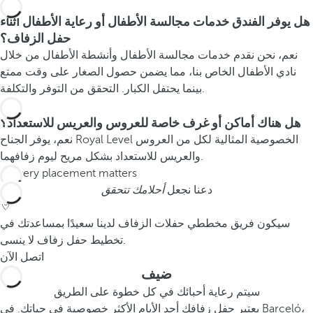
هل يوفر الفندق خدمات مجالسة الأطفال أو رعاية الأطفال أثناء
حفل الزفاف؟
نعم، نحن نقدم خدمات مجالسة الأطفال وأنشطة الأطفال من خلال
نادي الأطفال الخاص بنا، مما يضمن حصول الصغار على وقت ممتع
بينما يحتفل الكبار. التحقق من التوفر والتكلفة.
هل هناك أماكن أو غرف خاصة للعروس والعريس للاستعداد؟
نعم، يوفر الجناح Royal Level الخصوصية المثالية لكل من العروس
والعريس للاستعداد بشكل مريح ليوم زفافهما.
دعنا نجعل
أحلامك تتحقق
سيكون فريق مخططي حفلات الزفاف لدينا سعيدًا بمساعدتك في
تخطيط حفل زفاف لا ينسى.
اتصل الآن
ضيف
سيتم رعاية أحبائك في كل خطوة على الطريق
يعتبر حفل زفافك أحد الأيام الأكثر خصوصية في حياتك. في Barceló،