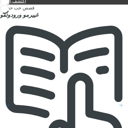
اكتشف المزيد
قصص حب حقيقية
غييرمو
ورودولفو