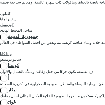
كانكون
ريفييرا مايا
كوزوميل
ساحل المحيط الهادئ
جمهورية الدومنيكان
بونتا كانا
سانتو دومينغو
كوستاريكا
دع الطبيعة تكون جزءًا من حفل زفافك وتملأه بالجمال والألوان.
أروبا
نيكاراغوا
غواتيمالا