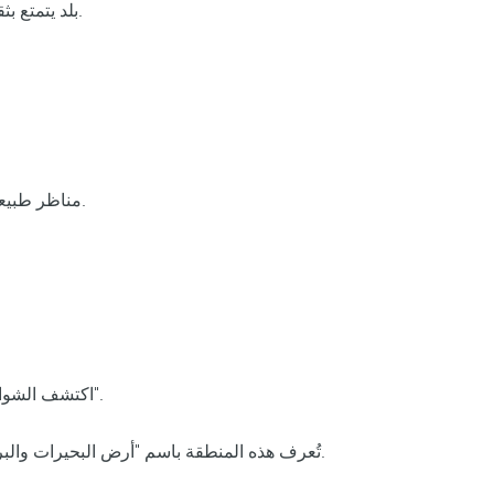
بلد يتمتع بثقافة نابضة بالحياة، ومأكولات ذات شهرة عالمية، ومعالم سياحية قديمة.
مناظر طبيعية خلابة ومياه صافية كريستالية وبعض من أفضل الشواطئ في العالم.
اكتشف الشواطئ الرملية البيضاء والمناظر الطبيعية الصحراوية في "جزيرة السعادة".
تُعرف هذه المنطقة باسم "أرض البحيرات والبراكين"، وستكون مناظرها الطبيعية الخلابة المكان المثالي لحفل زفافك.