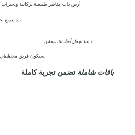
أرض ذات مناظر طبيعية بركانية وبحيرات مهيبة وغابات، وواحدة من أكثر مواقع التراث الماياني الرائعة في العالم.
بلد يتمتع بجمال طبيعي مهيب ومتنوع، مع تراث ماياني غني وعاصمة نابضة بالحياة.
دعنا نجعل أحلامك تتحقق
سيكون فريق مخططي حفلات الزفاف لدينا سعيدًا بمساعدتك في تخطيط حفل زفاف لا ينسى.
باقات شاملة
تضمن تجربة كاملة