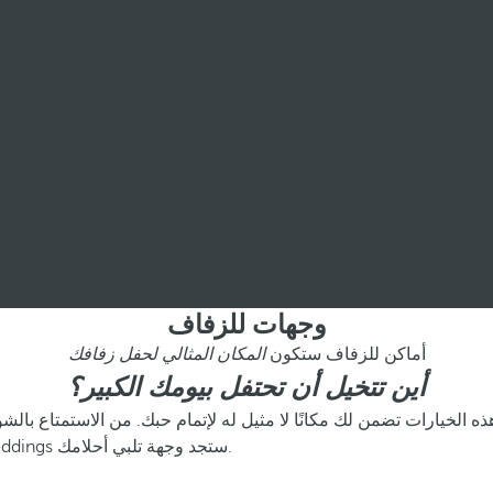
وجهات للزفاف
أماكن للزفاف ستكون
المكان المثالي لحفل زفافك
أين تتخيل أن تحتفل بيومك الكبير؟
الخيارات تضمن لك مكانًا لا مثيل له لإتمام حبك. من الاستمتاع بالشواطئ
قرون مضت أو الاحتفال بليلة زفافك في فندق مثالي، مع Barceló Weddings ستجد وجهة تلبي أحلامك.