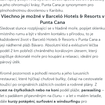
a jeho ohromující krásy, Punta Cana je synonymem pro
plnohodnotnou dovolenou v Karibiku.
Všechno je možné v Barceló Hotels & Resorts v
Punta Cana
Sledovat slunce rozplývající se v hladině moře, popíjet sklenku
místního rumu a být v těsném kontaktu s přírodou, to je
každodenní život v Barceló Hotels & Resorts v Punta Cana a
její nádherné pláži Bávaro. Absolutní klid a exkluzivní léčba
podél 2 km pobřeží chráněného korálovým útesem, který
zajišťuje dokonalé moře pro koupání a relaxaci, ideální pro
párový útěk.
Kromě pozornosti a pohodlí resortu a jeho luxusních
restaurací, které hýčkají chuťové buňky, čekají na cestovatele
toužící po originálních zážitcích osobní a rodinné plány. Z
cest na čtyřkolkách nebo na koni
podél pláže;
parasailing
–
let s padákem připevněným na člunu – a let v malém letadle,
dále
kurzy potápění, surfování a windsurfingu
pro