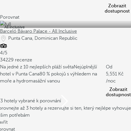
Zobrazit
dostupnost
Porovnat
All inclusive
Barceló Bávaro Palace - All Inclusive
Punta Cana, Dominican Republic
4/5
34229 recenze
Na jedné z 10 nejlepších pláží světa
Nejúplnější
Od
hotel v Punta Cana
80 % pokojů s výhledem na
5,551
moře a hydromasážní vanou
/noc
Zobrazit
dostupnost
/3 hotely vybrané k porovnání
rovnejte až 3 hotely a rezervujte si ten, který nejlépe vyhovuje
ašim potřebám
vřít
orovnat