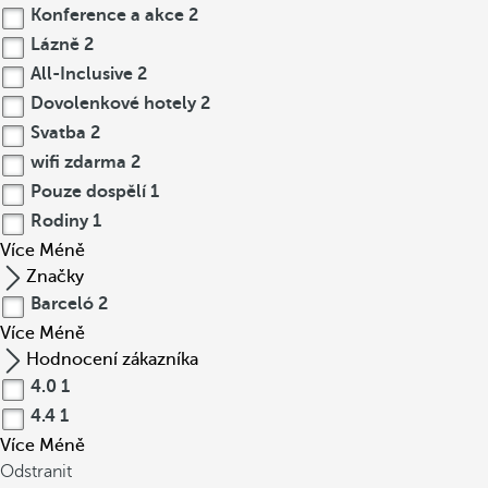
Konference a akce
2
Lázně
2
All-Inclusive
2
Dovolenkové hotely
2
Svatba
2
wifi zdarma
2
Pouze dospělí
1
Rodiny
1
Více
Méně
Značky
Barceló
2
Více
Méně
Hodnocení zákazníka
4.0
1
4.4
1
Více
Méně
Odstranit