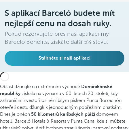
S aplikací Barceló budete mít
nejlepší cenu na dosah ruky.
Pokud rezervujete přes naši aplikaci my
Barceló Benefits, získáte další 5% slevu.
Stáhněte si naši aplikaci
Oblast džungle na extrémním východě
Dominikánské
republiky
získala na významu v 60. letech 20. století, kdy
zahraniční investoři oslnění bílým pískem Punta Borrachón
otevřeli cestu džunglí k jednoduchým pobřežním chatkám.
Dnes je oněch
50 kilometrů karibských pláží
domovem
hotelů Barceló Hotels & Resorts v Punta Cana, kde si můžete
užít rajský pobyt. Aniž bychom ztratili špetku ostrovní podstaty