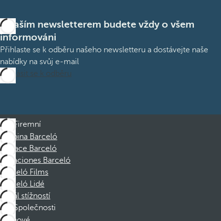
S naším newsletterem budete vždy o všem
informováni
Přihlaste se k odběru našeho newsletteru a dostávejte naše
nabídky na svůj e-mail
Přihlásit se k odběru
Firemní
Skupina Barceló
Nadace Barceló
Vacaciones Barceló
Barceló Films
Barceló Lidé
Kanál stížností
Společnosti
Členové