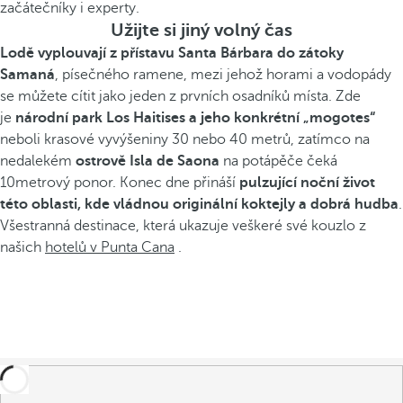
začátečníky i experty.
Užijte si jiný volný čas
Lodě vyplouvají z přístavu Santa Bárbara do zátoky
Samaná
, písečného ramene, mezi jehož horami a vodopády
se můžete cítit jako jeden z prvních osadníků místa. Zde
je
národní park Los Haitises a jeho konkrétní „mogotes“
neboli krasové vyvýšeniny 30 nebo 40 metrů, zatímco na
nedalekém
ostrově Isla de Saona
na potápěče čeká
10metrový ponor. Konec dne přináší
pulzující noční život
této oblasti, kde vládnou originální koktejly a dobrá hudba
.
Všestranná destinace, která ukazuje veškeré své kouzlo z
našich
hotelů v Punta Cana
.