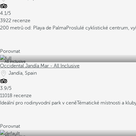
4.1/5
3922 recenze
200 metrů od: Playa de Palma
Proslulé cyklistické centrum, v
Porovnat
All inclusive
Occidental Jandía Mar - All Inclusive
Jandía, Spain
3.9/5
11018 recenze
Ideální pro rodiny
vodní park v ceně
Tématické místnosti a kluby
Porovnat