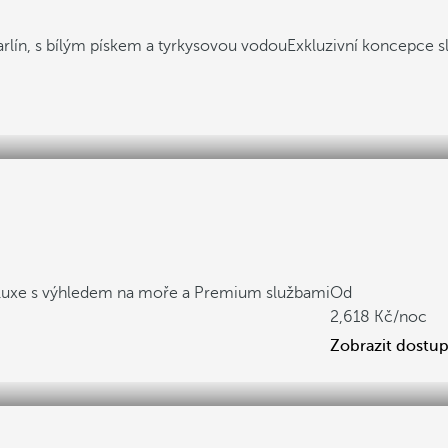
rlín, s bílým pískem a tyrkysovou vodou
Exkluzivní koncepce s
luxe s výhledem na moře a Premium službami
Od
2,618
/noc
Zobrazit dostu