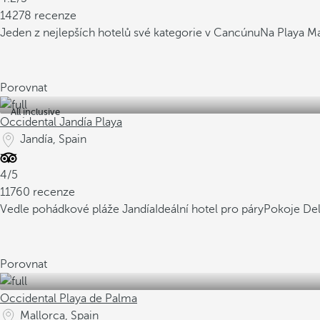
14278 recenze
Jeden z nejlepších hotelů své kategorie v Cancúnu
Na Playa Ma
Porovnat
All inclusive
Occidental Jandía Playa
Jandía, Spain
4/5
11760 recenze
Vedle pohádkové pláže Jandía
Ideální hotel pro páry
Pokoje De
Porovnat
Occidental Playa de Palma
Mallorca, Spain