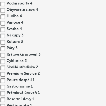
Vodní sporty
4
Obyvatelé sleva
4
Hudba
4
Vánoce
4
Svatba
4
Nákupy
3
Kultura
3
Páry
3
Královská úroveň
3
Cyklistika
2
Skvělá střediska
2
Premium Service
2
Pouze dospělí
1
Gastronomie
1
Prémiová úroveň
1
Resortní slevy
1
Pěší turistika
1