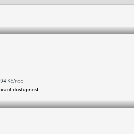
994
/noc
brazit dostupnost