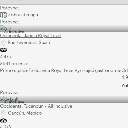
Porovnat
Zobrazit mapu
Porovnat
All inclusive
Occidental Jandía Royal Level
Fuerteventura, Spain
4.4/5
2681 recenze
Přímo u pláže
Exkluzivita Royal Level
Vynikající gastronomie
Od
4,
Zo
Porovnat
All inclusive
Occidental Tucancún - All Inclusive
Cancún, Mexico
4.2/5