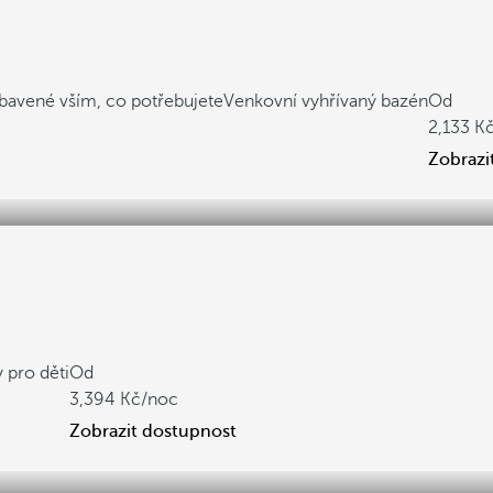
ybavené vším, co potřebujete
Venkovní vyhřívaný bazén
Od
2,133
Zobrazi
 pro děti
Od
3,394
/noc
Zobrazit dostupnost