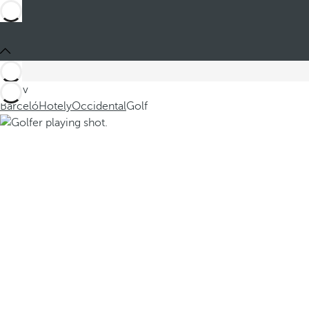
Jste v
Barceló
Hotely
Occidental
Golf