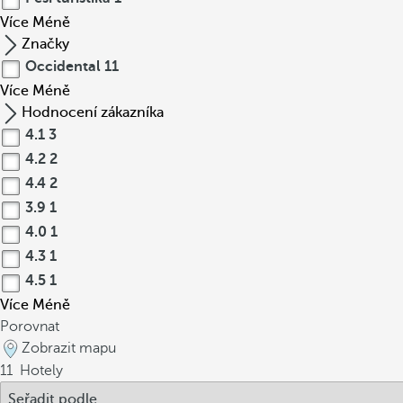
Více
Méně
Značky
Occidental
11
Více
Méně
Hodnocení zákazníka
4.1
3
4.2
2
4.4
2
3.9
1
4.0
1
4.3
1
4.5
1
Více
Méně
Porovnat
Zobrazit mapu
11
Hotely