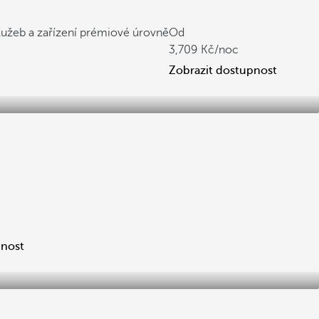
lužeb a zařízení prémiové úrovně
Od
3,709
/noc
Zobrazit dostupnost
pnost