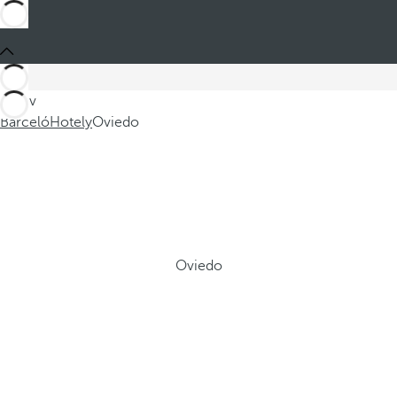
Jste v
Barceló
Hotely
Oviedo
Oviedo