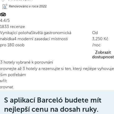
Renovováno v roce 2022
4.4/5
1833 recenze
Vynikající poloha
Skvělá gastronomická
Od
nabídka
4 moderní zasedací místnosti
3,250
pro 180 osob
/noc
Zobrazit
dostupnost
/3 hotely vybrané k porovnání
rovnejte až 3 hotely a rezervujte si ten, který nejlépe vyhovuje
ašim potřebám
vřít
orovnat
S aplikací Barceló budete mít
nejlepší cenu na dosah ruky.