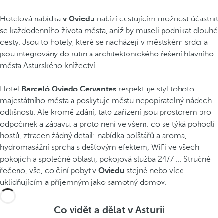
Hotelová nabídka
v Oviedu
nabízí cestujícím možnost účastnit
se každodenního života města, aniž by museli podnikat dlouhé
cesty. Jsou to hotely, které se nacházejí v městském srdci a
jsou integrovány do rutin a architektonického řešení hlavního
města Asturského knížectví.
Hotel
Barceló Oviedo Cervantes
respektuje styl tohoto
majestátního města a poskytuje městu nepopiratelný nádech
odlišnosti. Ale kromě zdání, tato zařízení jsou prostorem pro
odpočinek a zábavu, a proto není ve všem, co se týká pohodlí
hostů, ztracen žádný detail: nabídka polštářů a aroma,
hydromasážní sprcha s dešťovým efektem, WiFi ve všech
pokojích a společné oblasti, pokojová služba 24/7 ... Stručně
řečeno, vše, co činí pobyt v
Oviedu
stejně nebo více
uklidňujícím a příjemným jako samotný domov.
Co vidět a dělat v Asturii