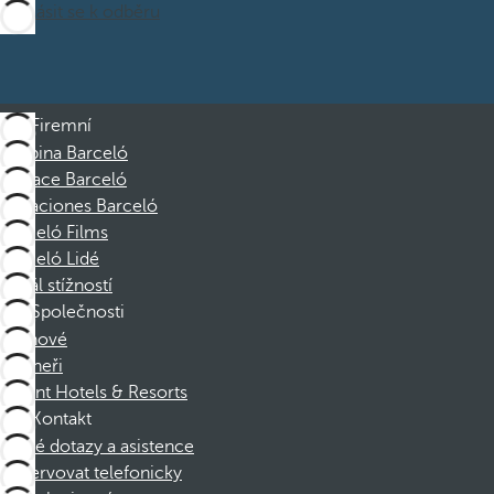
Přihlásit se k odběru
Firemní
Skupina Barceló
Nadace Barceló
Vacaciones Barceló
Barceló Films
Barceló Lidé
Kanál stížností
Společnosti
Členové
Partneři
Dorint Hotels & Resorts
Kontakt
Časté dotazy a asistence
Rezervovat telefonicky