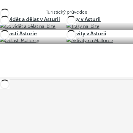
Turistický průvodce
Co vidět a dělat v Asturii
Trasy v Asturii
Oblasti Asturie
Aktivity v Asturii