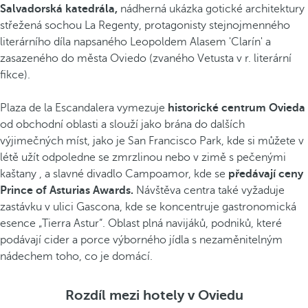
Salvadorská katedrála,
nádherná ukázka gotické architektury
střežená sochou La Regenty, protagonisty stejnojmenného
literárního díla napsaného Leopoldem Alasem 'Clarín' a
zasazeného do města Oviedo (zvaného Vetusta v r. literární
fikce).
Plaza de la Escandalera vymezuje
historické centrum Ovieda
od obchodní oblasti a slouží jako brána do dalších
výjimečných míst, jako je San Francisco Park, kde si můžete v
létě užít odpoledne se zmrzlinou nebo v zimě s pečenými
kaštany , a slavné divadlo Campoamor, kde se
předávají ceny
Prince of Asturias Awards.
Návštěva centra také vyžaduje
zastávku v ulici Gascona, kde se koncentruje gastronomická
esence „Tierra Astur“. Oblast plná navijáků, podniků, které
podávají cider a porce výborného jídla s nezaměnitelným
nádechem toho, co je domácí.
Rozdíl mezi hotely v Oviedu