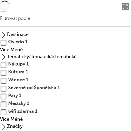
Zpět
Filtrovat podle
Destinace
Oviedo
1
Více
Méně
Tematický/Tematická/Tematické
Nákupy
1
Kultura
1
Vánoce
1
Severně od Španělska
1
Páry
1
Městský
1
wifi zdarma
1
Více
Méně
Značky