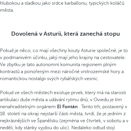
hlubokou a sladkou jako srdce karballonu, typických koláčů
města.
Dovolená v Asturii, která zanechá stopu
Pokud je něco, co mají všechny kouty Asturie společné, je to
v podmanivém účinku, jaký mají jeho krajiny na cestovatele.
Ve zbytku je tato autonomní komunita regionem plným
kontrastů a ponořeným mezi náročné vnitrozemské hory a
romantickou nostalgii svých rybářských vesnic.
Pokud ve všech městech existuje prvek, který má na starosti
artikulaci duše města a udávání rytmu dnů, v Oviedu je tím
nenahraditelným orgánem
El Fontán
. Tento trh, postavený v
18. století na okraji nejstarší části města, tvrdí, že je jedním z
nejkrásnějších ve Španělsku (zejména ve čtvrtek, v sobotu a v
neděli, kdy stánky vyjdou do ulic). Nedaleko odtud stojí