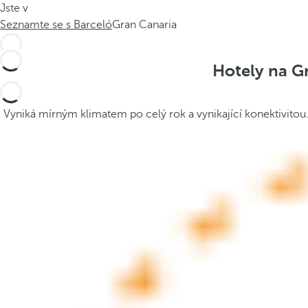
Jste v
.
t
Seznamte se s Barceló
Gran Canaria
.
h
.
e
p
Hotely na Gr
o
p
u
Vyniká mírným klimatem po celý rok a vynikající konektivitou
p
a
n
d
m
o
v
e
s
f
o