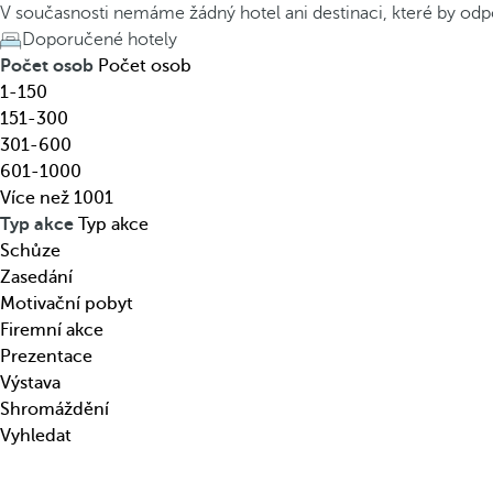
o
h
V současnosti nemáme žádný hotel ani destinaci, které by odp
t
e
Doporučené hotely
e
d
Počet osob
Počet osob
l
o
1-150
,
w
151-300
d
n
301-600
e
a
601-1000
s
r
Více než 1001
t
r
Typ akce
Typ akce
i
o
Schůze
n
w
Zasedání
a
k
Motivační pobyt
c
e
Firemní akce
i
y
Prezentace
,
o
Výstava
t
p
Shromáždění
é
e
Vyhledat
m
n
a
s