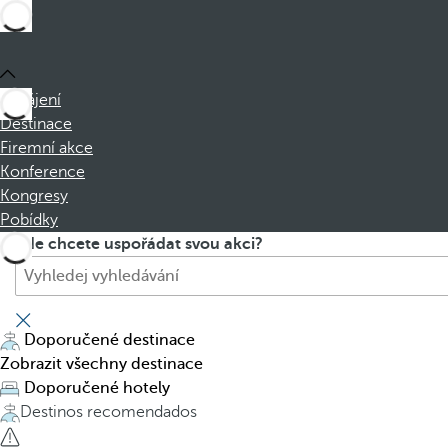
Zahájení
Destinace
Firemní akce
Konference
Kongresy
Pobídky
V
P
Kde chcete uspořádat svou akci?
y
r
h
e
l
s
e
s
Doporučené destinace
d
i
Zobrazit všechny destinace
a
n
Doporučené hotely
t
g
Destinos recomendados
h
t